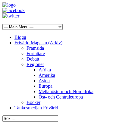
Blogg
Frivärld Magasin (Arkiv)
Framsida
Författare
Debatt
Regioner
Afrika
Amerika
Asien
Europa
Mellanöstern och Nordafrika
Öst- och Centraleuropa
Böcker
Tankesmedjan Frivärld