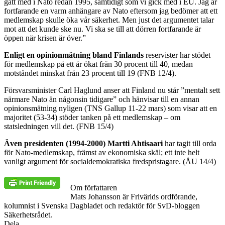
gått med i Nato redan 1995, samtidigt som vi gick med i EU. Jag är
fortfarande en varm anhängare av Nato eftersom jag bedömer att ett
medlemskap skulle öka vår säkerhet. Men just det argumentet talar
mot att det kunde ske nu. Vi ska se till att dörren fortfarande är
öppen när krisen är över.”
Enligt en opinionmätning bland Finlands
reservister har stödet
för medlemskap på ett år ökat från 30 procent till 40, medan
motståndet minskat från 23 procent till 19 (FNB 12/4).
Försvarsminister Carl Haglund anser att Finland nu står ”mentalt sett
närmare Nato än någonsin tidigare” och hänvisar till en annan
opinionsmätning nyligen (TNS Gallup 11-22 mars) som visar att en
majoritet (53-34) stöder tanken på ett medlemskap – om
statsledningen vill det. (FNB 15/4)
Även presidenten (1994-2000) Martti Ahtisaari
har tagit till orda
för Nato-medlemskap, främst av ekonomiska skäl; ett inte helt
vanligt argument för socialdemokratiska fredspristagare. (ÅU 14/4)
Om författaren
Mats Johansson är Frivärlds ordförande,
kolumnist i Svenska Dagbladet och redaktör för SvD-bloggen
Säkerhetsrådet.
Dela