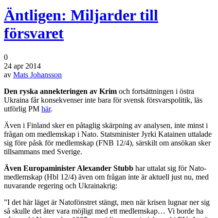
Äntligen: Miljarder till
försvaret
0
24 apr 2014
av
Mats Johansson
Den ryska annekteringen av Krim
och fortsättningen i östra
Ukraina får konsekvenser inte bara för svensk försvarspolitik, läs
utförlig PM
här
.
Även i Finland sker en påtaglig skärpning av analysen, inte minst i
frågan om medlemskap i Nato. Statsminister Jyrki Katainen uttalade
sig före påsk för medlemskap (FNB 12/4), särskilt om ansökan sker
tillsammans med Sverige.
Även Europaminister Alexander Stubb
har uttalat sig för Nato-
medlemskap (Hbl 12/4) även om frågan inte är aktuell just nu, med
nuvarande regering och Ukrainakrig:
”I det här läget är Natofönstret stängt, men när krisen lugnar ner sig
så skulle det åter vara möjligt med ett medlemskap… Vi borde ha