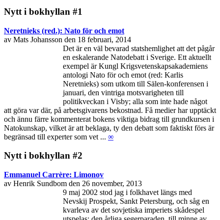
Nytt i bokhyllan #1
Neretnieks (red.): Nato för och emot
av Mats Johansson den 18 februari, 2014
Det är en väl bevarad statshemlighet att det pågår
en eskalerande Natodebatt i Sverige. Ett aktuellt
exempel är Kungl Krigsvetenskapsakademiens
antologi Nato för och emot (red: Karlis
Neretnieks) som utkom till Sälen-konferensen i
januari, den vintriga motsvarigheten till
politikveckan i Visby; alla som inte hade något
att göra var där, på arbetsgivarens bekostnad. Få medier har upptäckt
och ännu färre kommenterat bokens viktiga bidrag till grundkursen i
Natokunskap, vilket är att beklaga, ty den debatt som faktiskt förs är
begränsad till experter som vet ...
∞
Nytt i bokhyllan #2
Emmanuel Carrère: Limonov
av Henrik Sundbom den 26 november, 2013
9 maj 2002 stod jag i folkhavet längs med
Nevskij Prospekt, Sankt Petersburg, och såg en
kvarleva av det sovjetiska imperiets skådespel
utspelas: den årliga segerparaden, till minne av