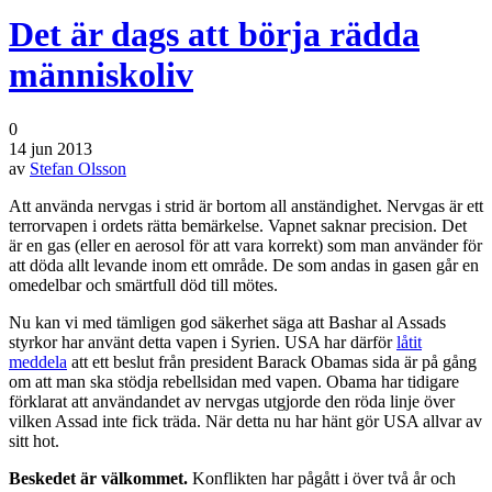
Det är dags att börja rädda
människoliv
0
14 jun 2013
av
Stefan Olsson
Att använda nervgas i strid är bortom all anständighet. Nervgas är ett
terrorvapen i ordets rätta bemärkelse. Vapnet saknar precision. Det
är en gas (eller en aerosol för att vara korrekt) som man använder för
att döda allt levande inom ett område. De som andas in gasen går en
omedelbar och smärtfull död till mötes.
Nu kan vi med tämligen god säkerhet säga att Bashar al Assads
styrkor har använt detta vapen i Syrien. USA har därför
låtit
meddela
att ett beslut från president Barack Obamas sida är på gång
om att man ska stödja rebellsidan med vapen. Obama har tidigare
förklarat att användandet av nervgas utgjorde den röda linje över
vilken Assad inte fick träda. När detta nu har hänt gör USA allvar av
sitt hot.
Beskedet är välkommet.
Konflikten har pågått i över två år och