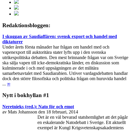
Redaktionsbloggen:
I skuggan av Saudiaffären: svensk export och handel med
diktaturer
Under årets första månader har frågan om handel med och
vapenexport till auktoritära stater lyfts upp i den svenska
utrikespolitiska debatten. Den mest brinnande frågan var om Sverige
ska sälja vapen till icke-demokratiska länder, en diskussion som
kulminerade i och med uppsägningen av det militära
samarbetsavtalet med Saudiarabien. Utöver vardagsdebatten handlar
dock den större filosofiska och politiska frågan om huruvida handel
...
∞
Nytt i bokhyllan #1
Neretnieks (red.): Nato för och emot
av Mats Johansson den 18 februari, 2014
Det är en väl bevarad statshemlighet att det pågår
en eskalerande Natodebatt i Sverige. Ett aktuellt
exempel är Kungl Krigsvetenskapsakademiens