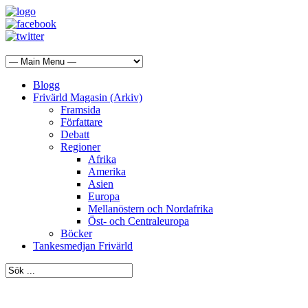
Blogg
Frivärld Magasin (Arkiv)
Framsida
Författare
Debatt
Regioner
Afrika
Amerika
Asien
Europa
Mellanöstern och Nordafrika
Öst- och Centraleuropa
Böcker
Tankesmedjan Frivärld