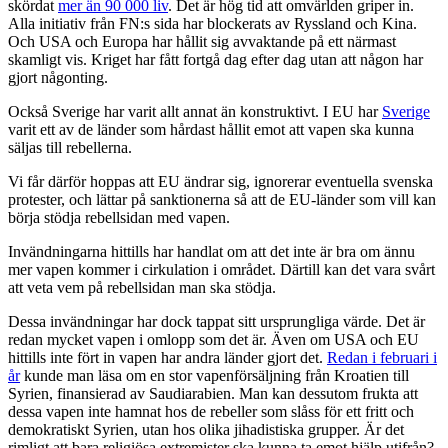
skördat
mer än 90 000 liv
. Det är hög tid att omvärlden griper in.
Alla initiativ från FN:s sida har blockerats av Ryssland och Kina.
Och USA och Europa har hållit sig avvaktande på ett närmast
skamligt vis. Kriget har fått fortgå dag efter dag utan att någon har
gjort någonting.
Också Sverige har varit allt annat än konstruktivt. I EU har
Sverige
varit ett av de länder som hårdast hållit emot att vapen ska kunna
säljas till rebellerna.
Vi får därför hoppas att EU ändrar sig, ignorerar eventuella svenska
protester, och lättar på sanktionerna så att de EU-länder som vill kan
börja stödja rebellsidan med vapen.
Invändningarna hittills har handlat om att det inte är bra om ännu
mer vapen kommer i cirkulation i området. Därtill kan det vara svårt
att veta vem på rebellsidan man ska stödja.
Dessa invändningar har dock tappat sitt ursprungliga värde. Det är
redan mycket vapen i omlopp som det är. Även om USA och EU
hittills inte fört in vapen har andra länder gjort det.
Redan i februari i
år
kunde man läsa om en stor vapenförsäljning från Kroatien till
Syrien, finansierad av Saudiarabien. Man kan dessutom frukta att
dessa vapen inte hamnat hos de rebeller som slåss för ett fritt och
demokratiskt Syrien, utan hos olika jihadistiska grupper. Är det
rimligt att bara religiösa extremister ska kunna ta emot hjälp utifrån?