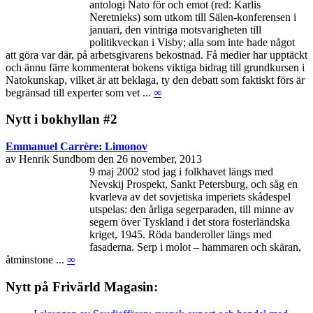
antologi Nato för och emot (red: Karlis
Neretnieks) som utkom till Sälen-konferensen i
januari, den vintriga motsvarigheten till
politikveckan i Visby; alla som inte hade något
att göra var där, på arbetsgivarens bekostnad. Få medier har upptäckt
och ännu färre kommenterat bokens viktiga bidrag till grundkursen i
Natokunskap, vilket är att beklaga, ty den debatt som faktiskt förs är
begränsad till experter som vet ...
∞
Nytt i bokhyllan #2
Emmanuel Carrère: Limonov
av Henrik Sundbom den 26 november, 2013
9 maj 2002 stod jag i folkhavet längs med
Nevskij Prospekt, Sankt Petersburg, och såg en
kvarleva av det sovjetiska imperiets skådespel
utspelas: den årliga segerparaden, till minne av
segern över Tyskland i det stora fosterländska
kriget, 1945. Röda banderoller längs med
fasaderna. Serp i molot – hammaren och skäran,
åtminstone ...
∞
Nytt på Frivärld Magasin: