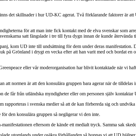
finns det skillnader i hur UD-KC agerat. Två förklarande faktorer är att
ndigheterna för att man inte fick kontakt med de elva svenskar som arre
enskarna satt fängslade i tre till fyra dygn innan de kunde återvända ti
nj, kom UD inte till undsättning för dem under deras manifestation. De
k på Grönland i drygt en vecka efter att han varit med och bordat en ol
eenpeace eller vår moderorganisation har blivit kontaktade när vi haft 
att normen är att den konsulära gruppen bara agerar när de tilldelas 
on de får från utländska myndigheter eller om personen själv kontaktar
 rapporteras i svenska medier så att de kan förbereda sig och undvika 
e för den konsulära gruppen så negligerar vi den inte.
manifestationen eftersom de kände ett medialt tryck. Samma sak skedd
gslade utomlands under osäkra förhållanden så hoppas vi att UD hjälp