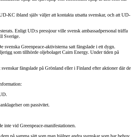
 UD-KC ibland själv väljer att kontakta utsatta svenskar, och att UD-
sterats. Enligt UD:s pressjour ville svensk ambassadpersonal träffa
ll Sverige.
 svenska Greenpeace-aktivisterna satt fängslade i ett dygn.
jerigg som tillhörde oljebolaget Cairn Energy. Under tiden på
svenskar fängslade på Grönland eller i Finland efter aktioner där de
information:
 UD.
anklagelser om passivitet.
e inte vid Greenpeace-manifestationen.
er dem på samma sätt som man hjälper andra svenskar som har behov