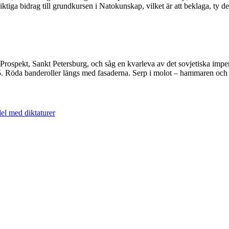
iga bidrag till grundkursen i Natokunskap, vilket är att beklaga, ty den 
Prospekt, Sankt Petersburg, och såg en kvarleva av det sovjetiska imperi
45. Röda banderoller längs med fasaderna. Serp i molot – hammaren och 
el med diktaturer