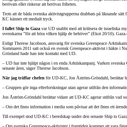
berövats eller riskerar att berövas friheten.
Trots att de båda svenska aktivistgrupperna drabbats på liknande sätt 
KC känner ett medialt tryck.
I fallet Ship to Gaza
var UD snabbt med att kritisera de israeliska my
svenskarna ”för att höra vilken hjälp de behöver” (Ekot 20/10). Gaza-sv
Enligt Therese Jacobson, ansvarig för svenska Greenpeace Arktiskampa
Sommaren 2011 satt också en svensk Greenpeace-aktivist i häkte i Nuu
Grönland hade han inte kontakt med UD.
– UD har inte hjälpt någon i en enda Arktiskampanj. Varken svenska Gr
senaste åren, säger Therese Jacobson.
När jag träffar chefen
för UD-KC, Jon Åström-Gröndahl, berättar han 
– Gruppen gör inga efterforskningar utan agerar utifrån den informati
Jon Åström-Gröndahl berättar vidare att UD-KC agerar utifrån vad som
– Om det finns information i media som påvisar att det finns ett ärend
Till exempel stod UD-KC i beredskap under den senaste Ship to Gaza-
– Om svenska Greenpeace-aktivister i framtiden kommer att vara fän