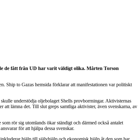
de fått från UD har varit väldigt olika. Mårten Torson
atten. Ship to Gazas hemsida förklarar att manifestationen var politiskt
t skulle understödja oljebolaget Shells provborrningar. Aktivisternas
att lämna det. Till slut greps samtliga aktivister, även svenskarna, av
e som rör sig utomlands ökar ständigt och därmed också antalet
nsvarar för att hjälpa dessa svenskar.
inkluderar hjälp till självhjälp och ekonomisk hjälp åt den som har