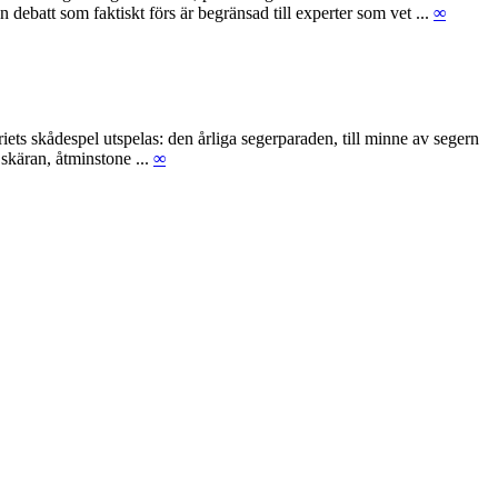
debatt som faktiskt förs är begränsad till experter som vet ...
∞
ets skådespel utspelas: den årliga segerparaden, till minne av segern
skäran, åtminstone ...
∞