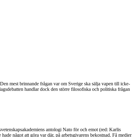
 Den mest brinnande frågan var om Sverige ska sälja vapen till icke-
gsdebatten handlar dock den större filosofiska och politiska frågan
igsvetenskapsakademiens antologi Nato för och emot (red: Karlis
te hade något att göra var där, på arbetsgivarens bekostnad. Få medier