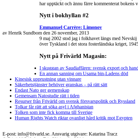
har upptäckt och ännu färre kommenterat bokens vikt
Nytt i bokhyllan #2
Emmanuel Carrère: Limonov
av Henrik Sundbom den 26 november, 2013
9 maj 2002 stod jag i folkhavet längs med Nevskij 
över Tyskland i det stora fosterländska kriget, 19
Nytt på Frivärld Magasin:
I skuggan av Saudiaffären: svensk export och hand
En annan sanning om Usama bin-Ladens död
Kinesisk upprustning utan vinnare
Säkerhetstjänster behöver granskas – på rätt sätt
Endast Nato ger gemenskap
Gemensam Natostudie rätt i tiden
Resurser från Frivärld om svensk försvarspolitik och Ryssland
Tolkar får rätt att söka asyl i Afghanistan
Tolken som inte fick komma till Sverige
Human Rights Watch riktar ovanligt hård kritik mot Egypten
E-post: info@frivarld.se. Ansvarig utgivare: Katarina Tracz