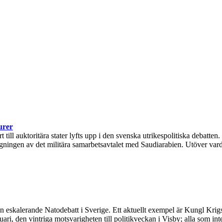
urer
ll auktoritära stater lyfts upp i den svenska utrikespolitiska debatten.
ingen av det militära samarbetsavtalet med Saudiarabien. Utöver varda
 en eskalerande Natodebatt i Sverige. Ett aktuellt exempel är Kungl Kr
ari, den vintriga motsvarigheten till politikveckan i Visby; alla som in