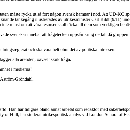
tt staten måste rycka ut så fort någon svensk hamnar i nöd. Att UD-KC s
iknande tankegång illustrerades av utrikesminister Carl Bildt (9/11) un
ju inte minst om att våra resurser skall räcka till dem som verkligen behö
vade svenskar innebär att frågetecken uppstår kring de fall då gruppen i
tningsreglerat och ska vara helt obundet av politiska intressen.
gger alla ärenden, oavsett skuldfråga.
samhet i medierna?
er Åström-Gröndahl.
ärld. Han har tidigare bland annat arbetat som redaktör med säkerhetsp
sity of Hull, har studerat utrikespolitisk analys vid London School of Ec