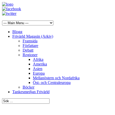
Blogg
Frivärld Magasin (Arkiv)
Framsida
Författare
Debatt
Regioner
Afrika
Amerika
Asien
Europa
Mellanöstern och Nordafrika
Öst- och Centraleuropa
Böcker
Tankesmedjan Frivärld