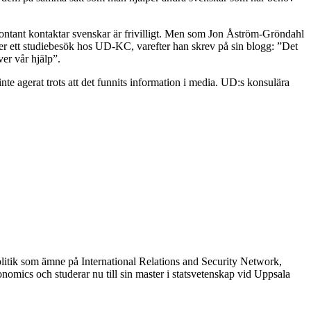
pontant kontaktar svenskar är frivilligt. Men som Jon Åström-Gröndahl
der ett studiebesök hos UD-KC, varefter han skrev på sin blogg: ”Det
ver vår hjälp”.
nte agerat trots att det funnits information i media. UD:s konsulära
olitik som ämne på International Relations and Security Network,
onomics och studerar nu till sin master i statsvetenskap vid Uppsala