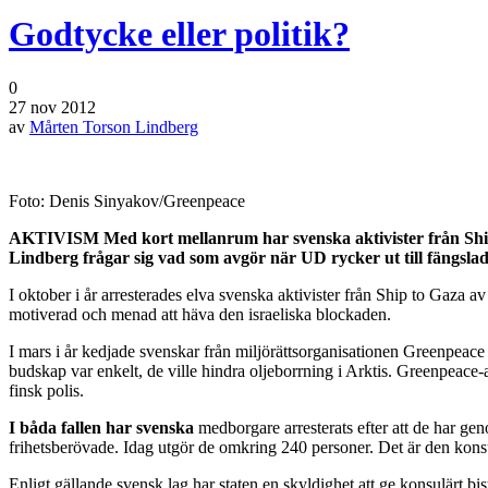
Godtycke eller politik?
0
27 nov 2012
av
Mårten Torson Lindberg
Foto: Denis Sinyakov/Greenpeace
AKTIVISM Med kort mellanrum har svenska aktivister från Ship 
Lindberg frågar sig vad som avgör när UD rycker ut till fängslad
I oktober i år arresterades elva svenska aktivister från Ship to Gaza av i
motiverad och menad att häva den israeliska blockaden.
I mars i år kedjade svenskar från miljörättsorganisationen Greenpeace f
budskap var enkelt, de ville hindra oljeborrning i Arktis. Greenpeace-
finsk polis.
I båda fallen har
svenska
medborgare arresterats efter att de har ge
frihetsberövade. Idag utgör de omkring 240 personer. Det är den kons
Enligt gällande svensk lag har staten en skyldighet att ge konsulärt b