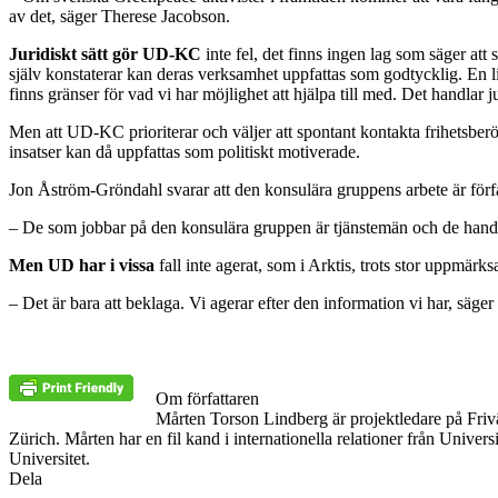
av det, säger Therese Jacobson.
Juridiskt sätt gör UD-KC
inte fel, det finns ingen lag som säger a
själv konstaterar kan deras verksamhet uppfattas som godtycklig. En l
finns gränser för vad vi har möjlighet att hjälpa till med. Det handlar 
Men att UD-KC prioriterar och väljer att spontant kontakta frihetsberö
insatser kan då uppfattas som politiskt motiverade.
Jon Åström-Gröndahl svarar att den konsulära gruppens arbete är förfat
– De som jobbar på den konsulära gruppen är tjänstemän och de handlä
Men UD har i vissa
fall inte agerat, som i Arktis, trots stor uppmärk
– Det är bara att beklaga. Vi agerar efter den information vi har, säg
Om författaren
Mårten Torson Lindberg är projektledare på Friv
Zürich. Mårten har en fil kand i internationella relationer från Univer
Universitet.
Dela