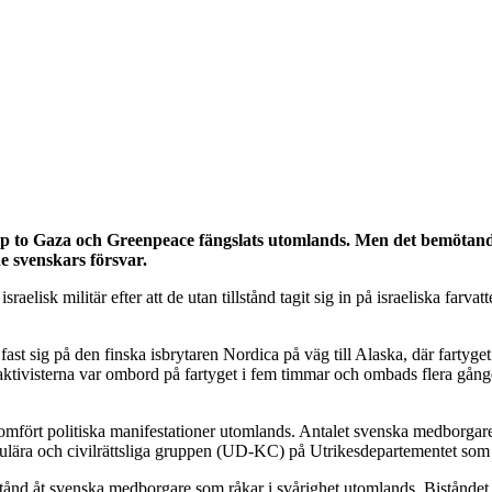
to Gaza och Greenpeace fängslats utomlands. Men det bemötande 
e svenskars försvar.
sraelisk militär efter att de utan tillstånd tagit sig in på israeliska farv
ast sig på den finska isbrytaren Nordica på väg till Alaska, där fartyge
aktivisterna var ombord på fartyget i fem timmar och ombads flera gånger 
nomfört politiska manifestationer utomlands. Antalet svenska medborgar
ulära och civilrättsliga gruppen (UD-KC) på Utrikesdepartementet som a
istånd åt svenska medborgare som råkar i svårighet utomlands. Biståndet 