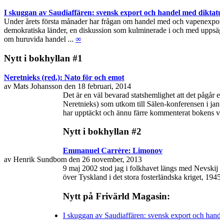
I skuggan av Saudiaffären: svensk export och handel med diktat
Under årets första månader har frågan om handel med och vapenexport ti
demokratiska länder, en diskussion som kulminerade i och med uppsägn
om huruvida handel ...
∞
Nytt i bokhyllan #1
Neretnieks (red.): Nato för och emot
av Mats Johansson den 18 februari, 2014
Det är en väl bevarad statshemlighet att det pågår
Neretnieks) som utkom till Sälen-konferensen i janu
har upptäckt och ännu färre kommenterat bokens vikt
Nytt i bokhyllan #2
Emmanuel Carrère: Limonov
av Henrik Sundbom den 26 november, 2013
9 maj 2002 stod jag i folkhavet längs med Nevskij 
över Tyskland i det stora fosterländska kriget, 19
Nytt på Frivärld Magasin:
I skuggan av Saudiaffären: svensk export och hand