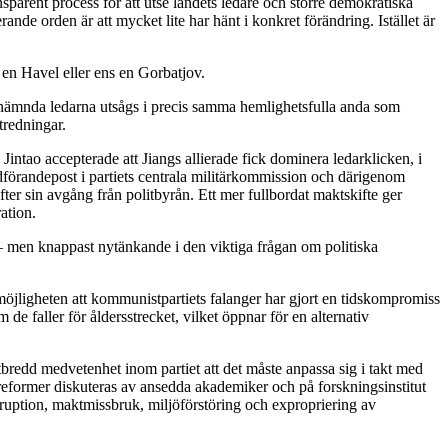
sparent process för att utse landets ledare och större demokratiska
de orden är att mycket lite har hänt i konkret förändring. Istället är
n Havel eller ens en Gorbatjov.
utnämnda ledarna utsågs i precis samma hemlighetsfulla anda som
tredningar.
ntao accepterade att Jiangs allierade fick dominera ledarklicken, i
 ordförandepost i partiets centrala militärkommission och därigenom
ter sin avgång från politbyrån. Ett mer fullbordat maktskifte ger
ation.
– men knappast nytänkande i den viktiga frågan om politiska
 möjligheten att kommunistpartiets falanger har gjort en tidskompromiss
de faller för åldersstrecket, vilket öppnar för en alternativ
bredd medvetenhet inom partiet att det måste anpassa sig i takt med
ka reformer diskuteras av ansedda akademiker och på forskningsinstitut
orruption, maktmissbruk, miljöförstöring och expropriering av