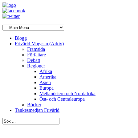
Blogg
Frivärld Magasin (Arkiv)
Framsida
Författare
Debatt
Regioner
Afrika
Amerika
Asien
Europa
Mellanöstern och Nordafrika
Öst- och Centraleuropa
Böcker
Tankesmedjan Frivärld