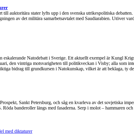
urer
ll auktoritära stater lyfts upp i den svenska utrikespolitiska debatten.
ingen av det militära samarbetsavtalet med Saudiarabien. Utöver varda
 en eskalerande Natodebatt i Sverige. Ett aktuellt exempel är Kungl Kr
ari, den vintriga motsvarigheten till politikveckan i Visby; alla som in
iga bidrag till grundkursen i Natokunskap, vilket är att beklaga, ty den 
Prospekt, Sankt Petersburg, och såg en kvarleva av det sovjetiska imperi
45. Röda banderoller längs med fasaderna. Serp i molot – hammaren och 
el med diktaturer