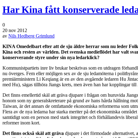
Har Kina fått konserverade led
0
20 nov 2012
av
Nils Hedberg Grimlund
KINA Omedelbart efter att de sju äldre herrar som nu leder Folk
Kina och resten av världen. Det svenska medieflödet har valt svar
konserverande styre under sin nya ledarklick?
Kommunistpartiets inre liv brukar beskrivas som en utdragen förhand
nu överges. Fem eller möjligen sex av de sju ledamöterna i politbyråns
premiärministern Li Keqiang är en av den avgående ledaren Hu Jinta
med Hu), sägas tillhöra Jiangs krets, men även han har kopplingar till 
Det finns emellertid skäl att gräva djupare i frågan om huruvida Jia
honom som ny generalskreterare på grund av hans hårda hållning mot de
Taiwan, är det annars de omfattande ekonomiska reformerna som utmär
Flera av de nya ledarna har starka meriter på det ekonomiska området 
samtidigt som en person med stark integritet och förhållandevis libera
reformer inom kort.
Det finns också skäl att gräva
djupare i det förmodade alternativet, a