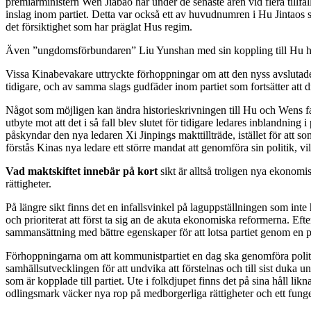
premiärministern Wen Jiabao har under de senaste åren vid flera tillfäl
inslag inom partiet. Detta var också ett av huvudnumren i Hu Jintaos s
det försiktighet som har präglat Hus regim.
Även ”ungdomsförbundaren” Liu Yunshan med sin koppling till Hu ha
Vissa Kinabevakare uttryckte förhoppningar om att den nyss avslutade
tidigare, och av samma slags gudfäder inom partiet som fortsätter att d
Något som möjligen kan ändra historieskrivningen till Hu och Wens fav
utbyte mot att det i så fall blev slutet för tidigare ledares inblandnin
påskyndar den nya ledaren Xi Jinpings makttillträde, istället för att 
förstås Kinas nya ledare ett större mandat att genomföra sin politik, 
Vad maktskiftet innebär på kort
sikt är alltså troligen nya ekonom
rättigheter.
På längre sikt finns det en infallsvinkel på laguppställningen som int
och prioriterat att först ta sig an de akuta ekonomiska reformerna. Efte
sammansättning med bättre egenskaper för att lotsa partiet genom en p
Förhoppningarna om att kommunistpartiet en dag ska genomföra politisk
samhällsutvecklingen för att undvika att förstelnas och till sist duka 
som är kopplade till partiet. Ute i folkdjupet finns det på sina håll 
odlingsmark väcker nya rop på medborgerliga rättigheter och ett fung