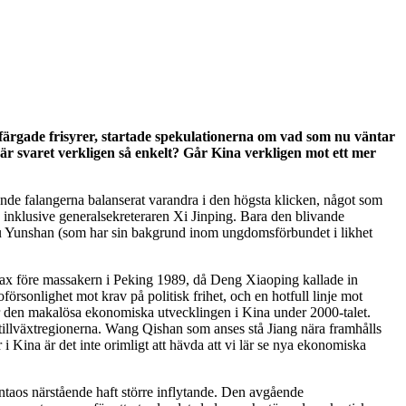
färgade frisyrer, startade spekulationerna om vad som nu väntar
 är svaret verkligen så enkelt? Går Kina verkligen mot ett mer
nde falangerna balanserat varandra i den högsta klicken, något som
, inklusive generalsekreteraren Xi Jinping. Bara den blivande
iu Yunshan (som har sin bakgrund inom ungdomsförbundet i likhet
trax före massakern i Peking 1989, då Deng Xiaoping kallade in
rsonlighet mot krav på politisk frihet, och en hotfull linje mot
r den makalösa ekonomiska utvecklingen i Kina under 2000-talet.
 tillväxtregionerna. Wang Qishan som anses stå Jiang nära framhålls
 Kina är det inte orimligt att hävda att vi lär se nya ekonomiska
Jintaos närstående haft större inflytande. Den avgående