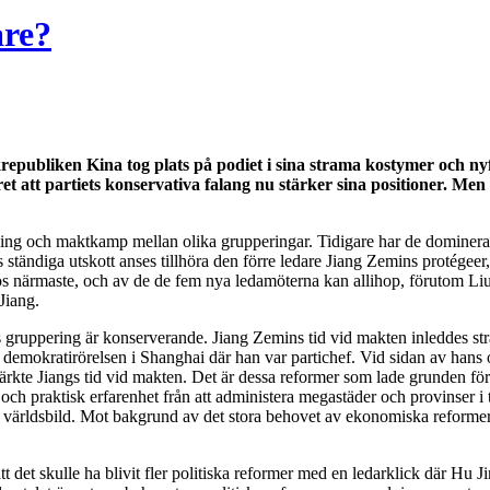
are?
republiken Kina tog plats på podiet i sina strama kostymer och ny
et att partiets konservativa falang nu stärker sina positioner. Men
ling och maktkamp mellan olika grupperingar. Tidigare har de dominera
 ständiga utskott anses tillhöra den förre ledare Jiang Zemins protégeer
os närmaste, och av de de fem nya ledamöterna kan allihop, förutom L
Jiang.
ngs gruppering är konserverande. Jiang Zemins tid vid makten inleddes s
mokratirörelsen i Shanghai där han var partichef. Vid sidan av hans ofö
kte Jiangs tid vid makten. Det är dessa reformer som lade grunden fö
och praktisk erfarenhet från att administera megastäder och provinser i
l världsbild. Mot bakgrund av det stora behovet av ekonomiska reformer i
tt det skulle ha blivit fler politiska reformer med en ledarklick där Hu 