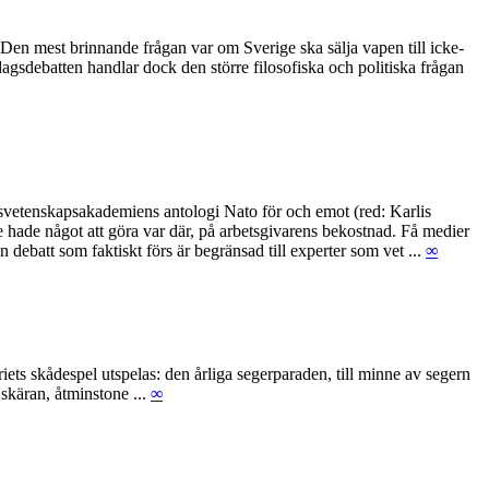
 Den mest brinnande frågan var om Sverige ska sälja vapen till icke-
gsdebatten handlar dock den större filosofiska och politiska frågan
igsvetenskapsakademiens antologi Nato för och emot (red: Karlis
te hade något att göra var där, på arbetsgivarens bekostnad. Få medier
debatt som faktiskt förs är begränsad till experter som vet ...
∞
ets skådespel utspelas: den årliga segerparaden, till minne av segern
skäran, åtminstone ...
∞