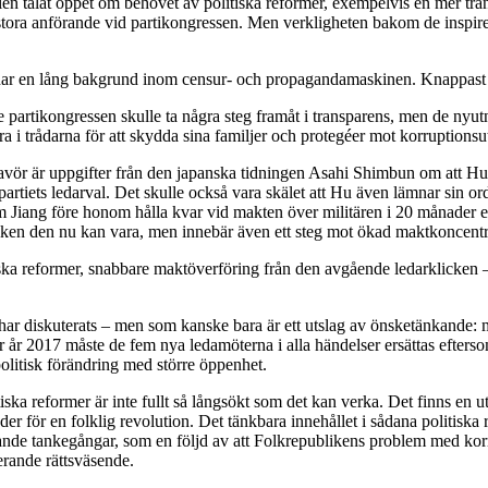
len talat öppet om behovet av politiska reformer, exempelvis en mer tran
tora anförande vid partikongressen. Men verkligheten bakom de inspireran
r en lång bakgrund inom censur- och propagandamaskinen. Knappast e
 partikongressen skulle ta några steg framåt i transparens, men de ny
ra i trådarna för att skydda sina familjer och protegéer mot korruptionsu
ör är uppgifter från den japanska tidningen Asahi Shimbun om att Hu Ji
g i partiets ledarval. Det skulle också vara skälet att Hu även lämnar sin
som Jiang före honom hålla kvar vid makten över militären i 20 månader ef
vilken den nu kan vara, men innebär även ett steg mot ökad maktkoncentr
iska reformer, snabbare maktöverföring från den avgående ledarklicken 
e har diskuterats – men som kanske bara är ett utslag av önsketänkande:
r år 2017 måste de fem nya ledamöterna i alla händelser ersättas eftersom 
olitisk förändring med större öppenhet.
a reformer är inte fullt så långsökt som det kan verka. Det finns en ut
under för en folklig revolution. Det tänkbara innehållet i sådana politis
liknande tankegångar, som en följd av att Folkrepublikens problem med k
erande rättsväsende.