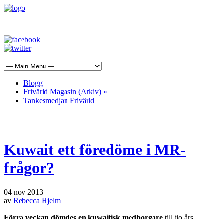
Blogg
Frivärld Magasin (Arkiv)
»
Tankesmedjan Frivärld
Kuwait ett föredöme i MR-
frågor?
04 nov 2013
av
Rebecca Hjelm
Förra veckan dömdes en kuwaitisk medborgare
till tio års