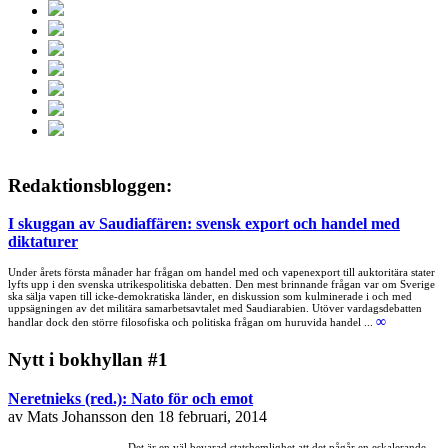
Redaktionsbloggen:
I skuggan av Saudiaffären: svensk export och handel med
diktaturer
Under årets första månader har frågan om handel med och vapenexport till auktoritära stater
lyfts upp i den svenska utrikespolitiska debatten. Den mest brinnande frågan var om Sverige
ska sälja vapen till icke-demokratiska länder, en diskussion som kulminerade i och med
uppsägningen av det militära samarbetsavtalet med Saudiarabien. Utöver vardagsdebatten
∞
handlar dock den större filosofiska och politiska frågan om huruvida handel ...
Nytt i bokhyllan #1
Neretnieks (red.): Nato för och emot
av Mats Johansson den 18 februari, 2014
Det är en väl bevarad statshemlighet att det pågår en eskalerande