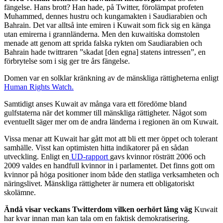
fängelse. Hans brott? Han hade, på Twitter, förolämpat profeten
Muhammed, dennes hustru och kungamakten i Saudiarabien och
Bahrain. Det var alltså inte emiren i Kuwait som fick sig en känga
utan emirerna i grannländerna. Men den kuwaitiska domstolen
menade att genom att sprida falska rykten om Saudiarabien och
Bahrain hade twittraren ”skadat [den egna] statens intressen”, en
förbrytelse som i sig ger tre års fängelse.
Domen var en solklar kränkning av de mänskliga rättigheterna enligt
Human Rights Watch.
Samtidigt anses Kuwait av många vara ett föredöme bland
gulfstaterna när det kommer till mänskliga rättigheter. Något som
eventuellt säger mer om de andra länderna i regionen än om Kuwait.
Vissa menar att Kuwait har gått mot att bli ett mer öppet och tolerant
samhälle. Visst kan optimisten hitta indikatorer på en sådan
utveckling. Enligt en
UD-rapport
gavs kvinnor rösträtt 2006 och
2009 valdes en handfull kvinnor in i parlamentet. Det finns gott om
kvinnor på höga positioner inom både den statliga verksamheten och
näringslivet. Mänskliga rättigheter är numera ett obligatoriskt
skolämne.
Ändå visar veckans Twitterdom vilken oerhört lång väg
Kuwait
har kvar innan man kan tala om en faktisk demokratisering.