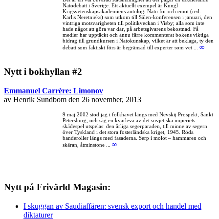
Natodebatt i Sverige. Ett aktuellt exempel är Kungl
Krigsvetenskapsakademiens antologi Nato för och emot (red:
Karlis Neretnieks) som utkom till Sälen-konferensen i januari, den
vintriga motsvarigheten till politikveckan i Visby; alla som inte
hade något att göra var där, på arbetsgivarens bekostnad. Få
medier har upptäckt och ännu färre kommenterat bokens viktiga
bidrag till grundkursen i Natokunskap, vilket är att beklaga, ty den
∞
debatt som faktiskt förs är begränsad till experter som vet ...
Nytt i bokhyllan #2
Emmanuel Carrère: Limonov
av Henrik Sundbom den 26 november, 2013
9 maj 2002 stod jag i folkhavet längs med Nevskij Prospekt, Sankt
Petersburg, och såg en kvarleva av det sovjetiska imperiets
skådespel utspelas: den årliga segerparaden, till minne av segern
över Tyskland i det stora fosterländska kriget, 1945. Röda
banderoller längs med fasaderna. Serp i molot – hammaren och
∞
skäran, åtminstone ...
Nytt på Frivärld Magasin:
I skuggan av Saudiaffären: svensk export och handel med
diktaturer