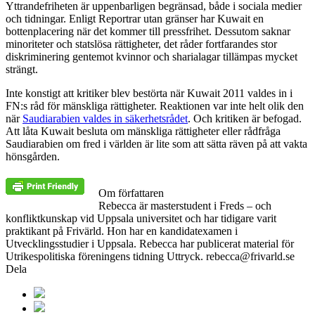
Yttrandefriheten är uppenbarligen begränsad, både i sociala medier
och tidningar. Enligt Reportrar utan gränser har Kuwait en
bottenplacering när det kommer till pressfrihet. Dessutom saknar
minoriteter och statslösa rättigheter, det råder fortfarandes stor
diskriminering gentemot kvinnor och sharialagar tillämpas mycket
strängt.
Inte konstigt att kritiker blev bestörta när Kuwait 2011 valdes in i
FN:s råd för mänskliga rättigheter. Reaktionen var inte helt olik den
när
Saudiarabien valdes in säkerhetsrådet
. Och kritiken är befogad.
Att låta Kuwait besluta om mänskliga rättigheter eller rådfråga
Saudiarabien om fred i världen är lite som att sätta räven på att vakta
hönsgården.
Om författaren
Rebecca är masterstudent i Freds – och
konfliktkunskap vid Uppsala universitet och har tidigare varit
praktikant på Frivärld. Hon har en kandidatexamen i
Utvecklingsstudier i Uppsala. Rebecca har publicerat material för
Utrikespolitiska föreningens tidning Uttryck. rebecca@frivarld.se
Dela