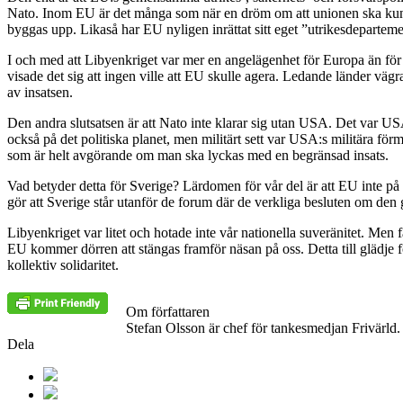
Nato. Inom EU är det många som när en dröm om att unionen ska kunn
byggas upp. Likaså har EU nyligen inrättat sitt eget ”utrikesdepartem
I och med att Libyenkriget var mer en angelägenhet för Europa än för
visade det sig att ingen ville att EU skulle agera. Ledande länder vägr
av insatsen.
Den andra slutsatsen är att Nato inte klarar sig utan USA. Det var USA
också på det politiska planet, men militärt sett var USA:s militära 
som är helt avgörande om man ska lyckas med en begränsad insats.
Vad betyder detta för Sverige? Lärdomen för vår del är att EU inte på
gör att Sverige står utanför de forum där de verkliga besluten om de
Libyenkriget var litet och hotade inte vår nationella suveränitet. Men
EU kommer dörren att stängas framför näsan på oss. Detta till glädje för
kollektiv solidaritet.
Om författaren
Stefan Olsson är chef för tankesmedjan Frivärld.
Dela