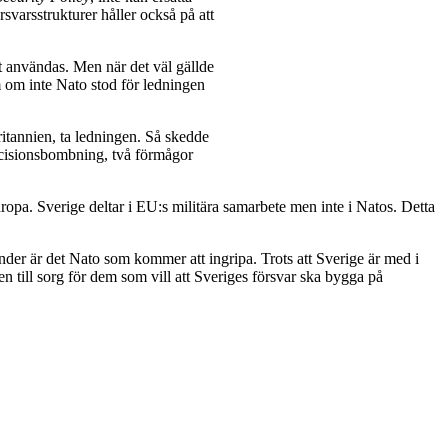
arsstrukturer håller också på att
t användas. Men när det väl gällde
em om inte Nato stod för ledningen
ritannien, ta ledningen. Så skedde
ecisionsbombning, två förmågor
opa. Sverige deltar i EU:s militära samarbete men inte i Natos. Detta
änder är det Nato som kommer att ingripa. Trots att Sverige är med i
en till sorg för dem som vill att Sveriges försvar ska bygga på