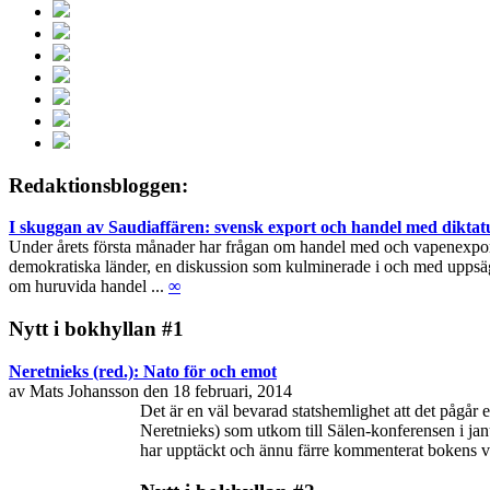
Redaktionsbloggen:
I skuggan av Saudiaffären: svensk export och handel med diktat
Under årets första månader har frågan om handel med och vapenexport ti
demokratiska länder, en diskussion som kulminerade i och med uppsägn
om huruvida handel ...
∞
Nytt i bokhyllan #1
Neretnieks (red.): Nato för och emot
av Mats Johansson den 18 februari, 2014
Det är en väl bevarad statshemlighet att det pågår
Neretnieks) som utkom till Sälen-konferensen i janu
har upptäckt och ännu färre kommenterat bokens vikt