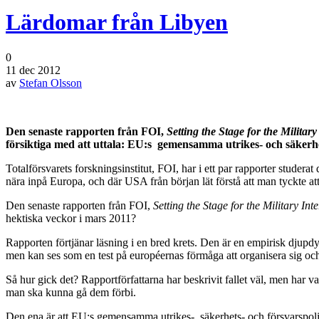
Lärdomar från Libyen
0
11 dec 2012
av
Stefan Olsson
Den senaste rapporten från FOI,
Setting the Stage for the Militar
försiktiga med att uttala: EU:s gemensamma utrikes- och säkerhet
Totalförsvarets forskningsinstitut, FOI, har i ett par rapporter studerat
nära inpå Europa, och där USA från början lät förstå att man tyckte at
Den senaste rapporten från FOI,
Setting the Stage for the Military Int
hektiska veckor i mars 2011?
Rapporten förtjänar läsning i en bred krets. Den är en empirisk djupdyk
men kan ses som en test på européernas förmåga att organisera sig och
Så hur gick det? Rapportförfattarna har beskrivit fallet väl, men har 
man ska kunna gå dem förbi.
Den ena är att EU:s gemensamma utrikes-, säkerhets- och försvarspoli