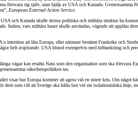
a försvara sig själv, utan hjälp av USA och Kanada. Gemensamma försv
ent”,
European External Action Service
.
 USA och Kanada skulle denna politiska och militära struktur ha kunna
ade. Italien, vars militära baser skulle användas, vägrade att upplåta d
:s intention att låta Europa, eller närmare bestämt Frankrike och Storb
förmågor helt avgörande. USA bistod exempelvis med lufttankning och pr
 långa vägar kan ersätta Nato som den organisation som ska försvara Eur
n gemensamma säkerhetspolitiken tas.
 fallet visar hur Europa kommer att agera vid en större kris. Om något h
 dem som vill att Sverige ska hålla fast vid sin isolationistiska linje, m