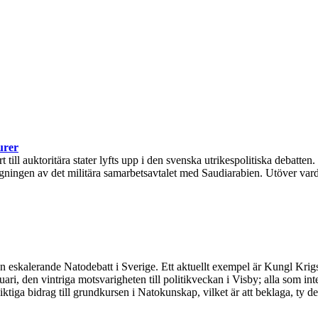
urer
ll auktoritära stater lyfts upp i den svenska utrikespolitiska debatten.
ingen av det militära samarbetsavtalet med Saudiarabien. Utöver varda
 en eskalerande Natodebatt i Sverige. Ett aktuellt exempel är Kungl Kr
ari, den vintriga motsvarigheten till politikveckan i Visby; alla som in
iga bidrag till grundkursen i Natokunskap, vilket är att beklaga, ty den 