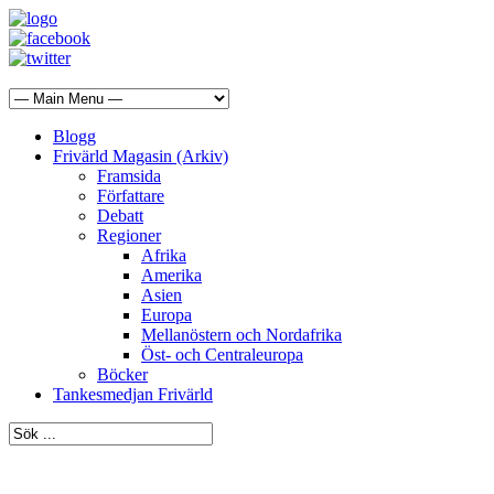
Blogg
Frivärld Magasin (Arkiv)
Framsida
Författare
Debatt
Regioner
Afrika
Amerika
Asien
Europa
Mellanöstern och Nordafrika
Öst- och Centraleuropa
Böcker
Tankesmedjan Frivärld