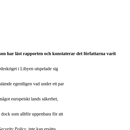
sson har läst rapporten och konstaterar det författarna varit
ördeskriget i Libyen utspelade sig
estämde egentligen vad under ett par
 något europeiskt lands säkerhet,
 dock som alltför uppenbara för att
curity Policy
, inte kan ersätta