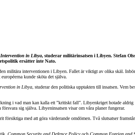
y Intervention in Libya
, studerar militärinsatsen i Libyen. Stefan Ol
spolitik ersätter inte Nato.
 den militära interventionen i Libyen. Fallet är viktigt av olika skäl. Inb
t européerna kunde sköta det själva.
ervention in Libya
, studerar den politiska upptakten till insatsen. Vem b
ning i vad man kan kalla ett ”kritiskt fall”. Libyenkriget hotade aldrig
 försvara sig själva. Libyeninsatsen visar om våra planer fungerar.
varit försiktiga med att göra värderande omdömen. Två slutsatser framstår
tik,
Common Security and Defence Policy
och
Common Foreign and Se