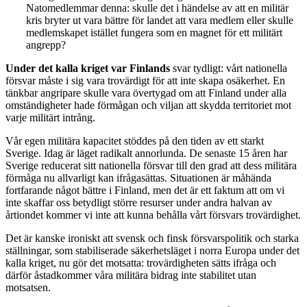
Natomedlemmar denna: skulle det i händelse av att en militär
kris bryter ut vara bättre för landet att vara medlem eller skulle
medlemskapet istället fungera som en magnet för ett militärt
angrepp?
Under det kalla kriget var Finlands
svar tydligt: vårt nationella
försvar måste i sig vara trovärdigt för att inte skapa osäkerhet. En
tänkbar angripare skulle vara övertygad om att Finland under alla
omständigheter hade förmågan och viljan att skydda territoriet mot
varje militärt intrång.
Vår egen militära kapacitet stöddes på den tiden av ett starkt
Sverige. Idag är läget radikalt annorlunda. De senaste 15 åren har
Sverige reducerat sitt nationella försvar till den grad att dess militära
förmåga nu allvarligt kan ifrågasättas. Situationen är måhända
fortfarande något bättre i Finland, men det är ett faktum att om vi
inte skaffar oss betydligt större resurser under andra halvan av
årtiondet kommer vi inte att kunna behålla vårt försvars trovärdighet.
Det är kanske ironiskt att svensk och finsk försvarspolitik och starka
ställningar, som stabiliserade säkerhetsläget i norra Europa under det
kalla kriget, nu gör det motsatta: trovärdigheten sätts ifråga och
därför åstadkommer våra militära bidrag inte stabilitet utan
motsatsen.