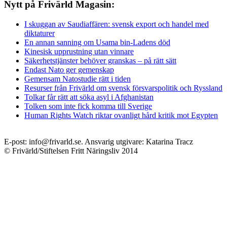
Nytt på Frivärld Magasin:
I skuggan av Saudiaffären: svensk export och handel med
diktaturer
En annan sanning om Usama bin-Ladens död
Kinesisk upprustning utan vinnare
Säkerhetstjänster behöver granskas – på rätt sätt
Endast Nato ger gemenskap
Gemensam Natostudie rätt i tiden
Resurser från Frivärld om svensk försvarspolitik och Ryssland
Tolkar får rätt att söka asyl i Afghanistan
Tolken som inte fick komma till Sverige
Human Rights Watch riktar ovanligt hård kritik mot Egypten
E-post: info@frivarld.se. Ansvarig utgivare: Katarina Tracz
© Frivärld/Stiftelsen Fritt Näringsliv 2014