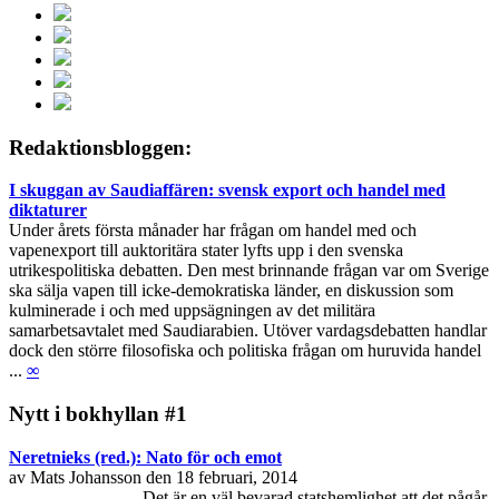
Redaktionsbloggen:
I skuggan av Saudiaffären: svensk export och handel med
diktaturer
Under årets första månader har frågan om handel med och
vapenexport till auktoritära stater lyfts upp i den svenska
utrikespolitiska debatten. Den mest brinnande frågan var om Sverige
ska sälja vapen till icke-demokratiska länder, en diskussion som
kulminerade i och med uppsägningen av det militära
samarbetsavtalet med Saudiarabien. Utöver vardagsdebatten handlar
dock den större filosofiska och politiska frågan om huruvida handel
...
∞
Nytt i bokhyllan #1
Neretnieks (red.): Nato för och emot
av Mats Johansson den 18 februari, 2014
Det är en väl bevarad statshemlighet att det pågår