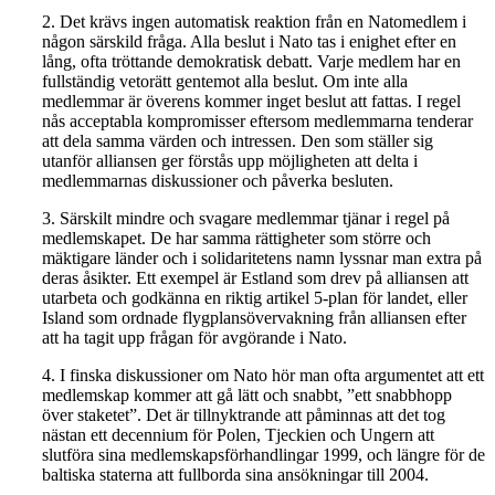
2. Det krävs ingen automatisk reaktion från en Natomedlem i
någon särskild fråga. Alla beslut i Nato tas i enighet efter en
lång, ofta tröttande demokratisk debatt. Varje medlem har en
fullständig vetorätt gentemot alla beslut. Om inte alla
medlemmar är överens kommer inget beslut att fattas. I regel
nås acceptabla kompromisser eftersom medlemmarna tenderar
att dela samma värden och intressen. Den som ställer sig
utanför alliansen ger förstås upp möjligheten att delta i
medlemmarnas diskussioner och påverka besluten.
3. Särskilt mindre och svagare medlemmar tjänar i regel på
medlemskapet. De har samma rättigheter som större och
mäktigare länder och i solidaritetens namn lyssnar man extra på
deras åsikter. Ett exempel är Estland som drev på alliansen att
utarbeta och godkänna en riktig artikel 5-plan för landet, eller
Island som ordnade flygplansövervakning från alliansen efter
att ha tagit upp frågan för avgörande i Nato.
4. I finska diskussioner om Nato hör man ofta argumentet att ett
medlemskap kommer att gå lätt och snabbt, ”ett snabbhopp
över staketet”. Det är tillnyktrande att påminnas att det tog
nästan ett decennium för Polen, Tjeckien och Ungern att
slutföra sina medlemskapsförhandlingar 1999, och längre för de
baltiska staterna att fullborda sina ansökningar till 2004.