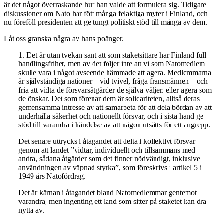
är det något överraskande hur han valde att formulera sig. Tidigare
diskussioner om Nato har fött många felaktiga myter i Finland, och
nu föreföll presidenten att ge tungt politiskt stöd till många av dem.
Låt oss granska några av hans poänger.
1. Det är utan tvekan sant att som staketsittare har Finland full
handlingsfrihet, men av det följer inte att vi som Natomedlem
skulle vara i något avseende hämmade att agera. Medlemmarna
är självständiga nationer – vid tvivel, fråga fransmännen – och
fria att vidta de försvarsåtgärder de själva väljer, eller agera som
de önskar. Det som förenar dem är solidariteten, alltså deras
gemensamma intresse av att samarbeta för att dela bördan av att
underhålla säkerhet och nationellt försvar, och i sista hand ge
stöd till varandra i händelse av att någon utsätts för ett angrepp.
Det senare uttrycks i åtagandet att delta i kollektivt försvar
genom att landet ”vidtar, individuellt och tillsammans med
andra, sådana åtgärder som det finner nödvändigt, inklusive
användningen av väpnad styrka”, som föreskrivs i artikel 5 i
1949 års Natofördrag.
Det är kärnan i åtagandet bland Natomedlemmar gentemot
varandra, men ingenting ett land som sitter på staketet kan dra
nytta av.