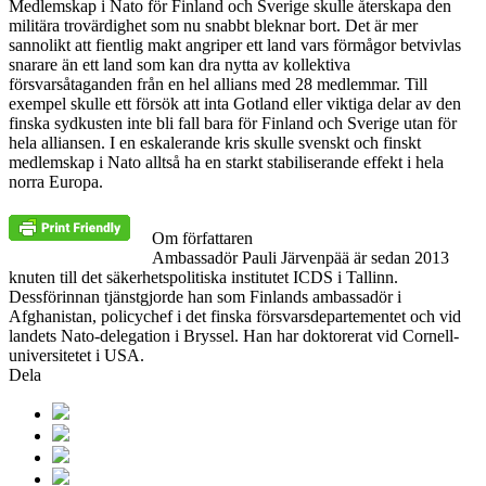
Medlemskap i Nato för Finland och Sverige skulle återskapa den
militära trovärdighet som nu snabbt bleknar bort. Det är mer
sannolikt att fientlig makt angriper ett land vars förmågor betvivlas
snarare än ett land som kan dra nytta av kollektiva
försvarsåtaganden från en hel allians med 28 medlemmar. Till
exempel skulle ett försök att inta Gotland eller viktiga delar av den
finska sydkusten inte bli fall bara för Finland och Sverige utan för
hela alliansen. I en eskalerande kris skulle svenskt och finskt
medlemskap i Nato alltså ha en starkt stabiliserande effekt i hela
norra Europa.
Om författaren
Ambassadör Pauli Järvenpää är sedan 2013
knuten till det säkerhetspolitiska institutet ICDS i Tallinn.
Dessförinnan tjänstgjorde han som Finlands ambassadör i
Afghanistan, policychef i det finska försvarsdepartementet och vid
landets Nato-delegation i Bryssel. Han har doktorerat vid Cornell-
universitetet i USA.
Dela