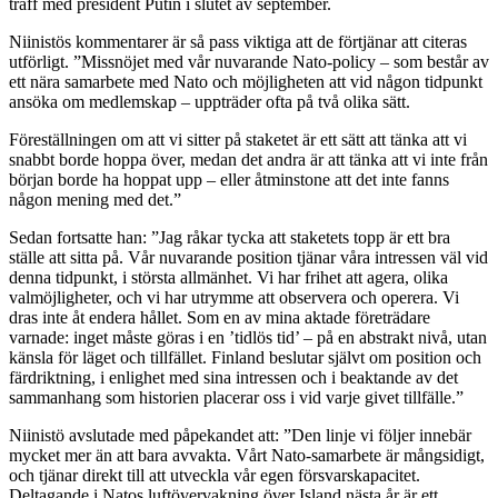
träff med president Putin i slutet av september.
Niinistös kommentarer är så pass viktiga att de förtjänar att citeras
utförligt. ”Missnöjet med vår nuvarande Nato-policy – som består av
ett nära samarbete med Nato och möjligheten att vid någon tidpunkt
ansöka om medlemskap – uppträder ofta på två olika sätt.
Föreställningen om att vi sitter på staketet är ett sätt att tänka att vi
snabbt borde hoppa över, medan det andra är att tänka att vi inte från
början borde ha hoppat upp – eller åtminstone att det inte fanns
någon mening med det.”
Sedan fortsatte han: ”Jag råkar tycka att staketets topp är ett bra
ställe att sitta på. Vår nuvarande position tjänar våra intressen väl vid
denna tidpunkt, i största allmänhet. Vi har frihet att agera, olika
valmöjligheter, och vi har utrymme att observera och operera. Vi
dras inte åt endera hållet. Som en av mina aktade företrädare
varnade: inget måste göras i en ’tidlös tid’ – på en abstrakt nivå, utan
känsla för läget och tillfället. Finland beslutar självt om position och
färdriktning, i enlighet med sina intressen och i beaktande av det
sammanhang som historien placerar oss i vid varje givet tillfälle.”
Niinistö avslutade med påpekandet att: ”Den linje vi följer innebär
mycket mer än att bara avvakta. Vårt Nato-samarbete är mångsidigt,
och tjänar direkt till att utveckla vår egen försvarskapacitet.
Deltagande i Natos luftövervakning över Island nästa år är ett