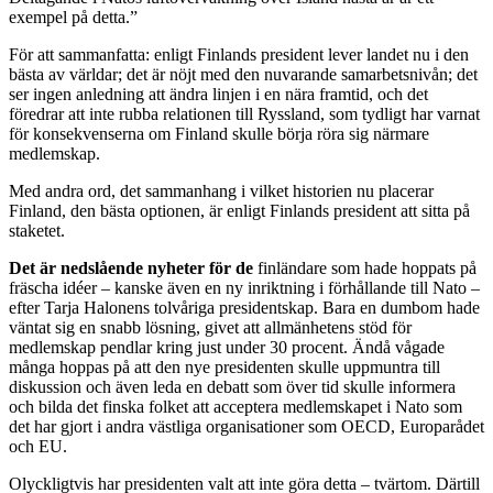
exempel på detta.”
För att sammanfatta: enligt Finlands president lever landet nu i den
bästa av världar; det är nöjt med den nuvarande samarbetsnivån; det
ser ingen anledning att ändra linjen i en nära framtid, och det
föredrar att inte rubba relationen till Ryssland, som tydligt har varnat
för konsekvenserna om Finland skulle börja röra sig närmare
medlemskap.
Med andra ord, det sammanhang i vilket historien nu placerar
Finland, den bästa optionen, är enligt Finlands president att sitta på
staketet.
Det är nedslående nyheter för de
finländare som hade hoppats på
fräscha idéer – kanske även en ny inriktning i förhållande till Nato –
efter Tarja Halonens tolvåriga presidentskap. Bara en dumbom hade
väntat sig en snabb lösning, givet att allmänhetens stöd för
medlemskap pendlar kring just under 30 procent. Ändå vågade
många hoppas på att den nye presidenten skulle uppmuntra till
diskussion och även leda en debatt som över tid skulle informera
och bilda det finska folket att acceptera medlemskapet i Nato som
det har gjort i andra västliga organisationer som OECD, Europarådet
och EU.
Olyckligtvis har presidenten valt att inte göra detta – tvärtom. Därtill