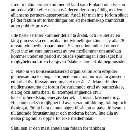
I rent militära termer kommer ett land som Finland utan tvekan
att passa väl in efter nästan två decennier som pålitlig medlem i
alliansens partnerskapsprogram. Ändå får man inte förlora siktet
på det faktum att förhandlingar om ett medlemskap framförallt
är en politisk process.
I de bästa av tider kommer det att ta åratal, och i slutet av en
lång process ska en ansökan individuellt godkännas av alla 28
nuvarande medlemsparlament. Sist men inte minst kommer
Nato inte att vara intresserat av nya medlemmar om ansökan
kommer under en period av ökade spänningar. I det läget blir
möjligheterna för en hängiven ”staketsittare” strikt begränsade.
5. Nato är en konsensusbaserad organisation som erbjuder
gemensamma lösningar för medlemmarna hur man organiserar
ett kollektivt försvar, men mycket mer än så. Man erbjuder
medlemsstaterna ett forum för varierande grad av partnerskap,
dialog och samarbete, till exempel angående civil
katastrofberedskap, energisäkerhet, it-försvar, krishantering.
Här finns också möjlighet till avancerad utbildning, träning och
övningar, för att bara nämna några få sätt att anpassa försvaren
till ändrade förutsättningar och moderna behov. Inte alla av
dessa program är öppna för icke-medlemmar.
Slutligen är den mest angelägna frågan för tänkbara