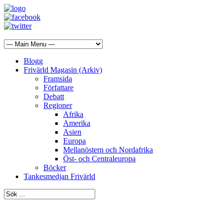
Blogg
Frivärld Magasin (Arkiv)
Framsida
Författare
Debatt
Regioner
Afrika
Amerika
Asien
Europa
Mellanöstern och Nordafrika
Öst- och Centraleuropa
Böcker
Tankesmedjan Frivärld