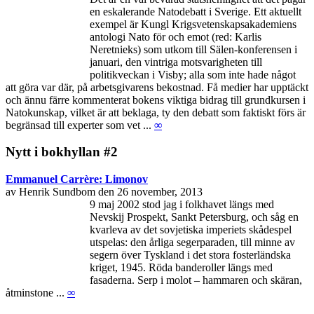
en eskalerande Natodebatt i Sverige. Ett aktuellt
exempel är Kungl Krigsvetenskapsakademiens
antologi Nato för och emot (red: Karlis
Neretnieks) som utkom till Sälen-konferensen i
januari, den vintriga motsvarigheten till
politikveckan i Visby; alla som inte hade något
att göra var där, på arbetsgivarens bekostnad. Få medier har upptäckt
och ännu färre kommenterat bokens viktiga bidrag till grundkursen i
Natokunskap, vilket är att beklaga, ty den debatt som faktiskt förs är
begränsad till experter som vet ...
∞
Nytt i bokhyllan #2
Emmanuel Carrère: Limonov
av Henrik Sundbom den 26 november, 2013
9 maj 2002 stod jag i folkhavet längs med
Nevskij Prospekt, Sankt Petersburg, och såg en
kvarleva av det sovjetiska imperiets skådespel
utspelas: den årliga segerparaden, till minne av
segern över Tyskland i det stora fosterländska
kriget, 1945. Röda banderoller längs med
fasaderna. Serp i molot – hammaren och skäran,
åtminstone ...
∞