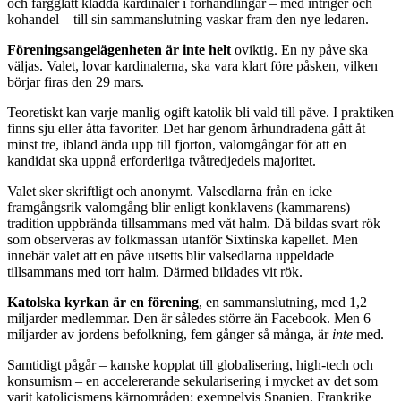
och färgglatt klädda kardinaler i förhandlingar – med intriger och
kohandel – till sin sammanslutning vaskar fram den nye ledaren.
Föreningsangelägenheten är inte helt
oviktig. En ny påve ska
väljas. Valet, lovar kardinalerna, ska vara klart före påsken, vilken
börjar firas den 29 mars.
Teoretiskt kan varje manlig ogift katolik bli vald till påve. I praktiken
finns sju eller åtta favoriter. Det har genom århundradena gått åt
minst tre, ibland ända upp till fjorton, valomgångar för att en
kandidat ska uppnå erforderliga tvåtredjedels majoritet.
Valet sker skriftligt och anonymt. Valsedlarna från en icke
framgångsrik valomgång blir enligt konklavens (kammarens)
tradition uppbrända tillsammans med våt halm. Då bildas svart rök
som observeras av folkmassan utanför Sixtinska kapellet. Men
innebär valet att en påve utsetts blir valsedlarna uppeldade
tillsammans med torr halm. Därmed bildades vit rök.
Katolska kyrkan är en förening
, en sammanslutning, med 1,2
miljarder medlemmar. Den är således större än Facebook. Men 6
miljarder av jordens befolkning, fem gånger så många, är
inte
med.
Samtidigt pågår – kanske kopplat till globalisering, high-tech och
konsumism – en accelererande sekularisering i mycket av det som
varit katolicismens kärnområden: exempelvis Spanien, Frankrike