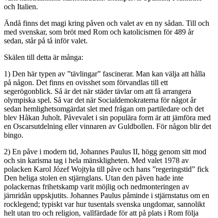
och Italien.
Ändå finns det magi kring påven och valet av en ny sådan. Till och
med svenskar, som bröt med Rom och katolicismen för 489 år
sedan, står på tå inför valet.
Skälen till detta är många:
1) Den här typen av ”tävlingar” fascinerar. Man kan välja att hålla
på någon. Det finns en ovisshet som förvandlas till ett
segerögonblick. Så är det när städer tävlar om att få arrangera
olympiska spel. Så var det när Socialdemokraterna för något år
sedan hemlighetsomgärdat slet med frågan om partiledare och det
blev Håkan Juholt. Påvevalet i sin populära form är att jämföra med
en Oscarsutdelning eller vinnaren av Guldbollen. För någon blir det
bingo.
2) En påve i modern tid, Johannes Paulus II, högg genom sitt mod
och sin karisma tag i hela mänskligheten. Med valet 1978 av
polacken Karol Józef Wojtyła till påve och hans ”regeringstid” fick
Den heliga stolen en stjärnglans. Utan den påven hade inte
polackernas frihetskamp varit möjlig och nedmonteringen av
järnridån uppskjutits. Johannes Paulus påminde i stjärnstatus om en
rocklegend; typiskt var hur tusentals svenska ungdomar, sannolikt
helt utan tro och religion, vallfärdade för att på plats i Rom följa