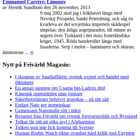
Emmanuel Carrère: Limonov
av Henrik Sundbom den 26 november, 2013
9 maj 2002 stod jag i folkhavet längs med
Nevskij Prospekt, Sankt Petersburg, och såg en
kvarleva av det sovjetiska imperiets skådespel
utspelas: den årliga segerparaden, till minne av
segern över Tyskland i det stora fosterländska
kriget, 1945. Röda banderoller längs med
fasaderna. Serp i molot – hammaren och skäran,
åtminstone ...
∞
Nytt på Frivärld Magasin:
I skuggan av Saudiaffären: svensk export och handel med
diktaturer
En annan sanning om Usama bin-Ladens död
Kinesisk upprustning utan vinnare
Säkerhetstjänster behöver granskas – på rätt sätt
Endast Nato ger gemenskap
Gemensam Natostudie rätt i tiden
Resurser från Frivärld om svensk försvarspolitik och Ryssland
Tolkar får rätt att söka asyl i Afghanistan
Tolken som inte fick komma till Sverige
Human Rights Watch riktar ovanligt hård kritik mot Egypten