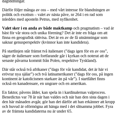
dagstidningar.
Därför följer många av oss – med vårt intresse för blandningen av
politik och exotism – valet av nästa påve, nr 264 i en rad som
inleddes med aposteln Petrus, med nyfikenhet.
Valet sker i en anda av både maktkamp
och pragmatism – vad är
bäst för vår stora och unika förening? Det är inte en fråga om att
finna en geografisk rättvisa. Det är en av de få utnämningar som
saknar genusperspektiv (kvinnor kan inte kandidera).
På startlinjen står främst två italienare (”dags igen för en av oss”,
säger de italienare som fortfarande går i kyrkan och noterat att de
senaste påvarna kommit från Polen, respektive Tyskland).
Där står också två afrikaner (”dags för vår kandidat, det är här vi
erövrar nya själar”) och två latinamerikaner (”dags för oss, på ingen
kontinent är katolicismen starkare än på vår”). I startfältet finns
också en kanadensare, en ungrare och en amerikan.
En faktor, påvens ålder, kan spela in i kardinalernas valprocess.
Benedictus var 78 år när han valdes och när han den sista dagen i
den här månaden avgår, gör han det därför att han erkänner att kropp
och huvud är oförmögna att hänga med i det slitsamma jobbet. Fyra
av de främsta kandidaterna nu är under 65.