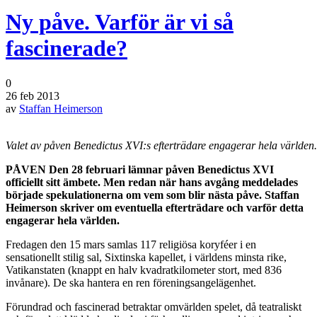
Ny påve. Varför är vi så
fascinerade?
0
26 feb 2013
av
Staffan Heimerson
Valet av påven Benedictus XVI:s efterträdare engagerar hela världen.
PÅVEN Den 28 februari lämnar påven Benedictus XVI
officiellt sitt ämbete. Men redan när hans avgång meddelades
började spekulationerna om vem som blir nästa påve. Staffan
Heimerson skriver om eventuella efterträdare och varför detta
engagerar hela världen.
Fredagen den 15 mars samlas 117 religiösa koryféer i en
sensationellt stilig sal, Sixtinska kapellet, i världens minsta rike,
Vatikanstaten (knappt en halv kvadratkilometer stort, med 836
invånare). De ska hantera en ren föreningsangelägenhet.
Förundrad och fascinerad betraktar omvärlden spelet, då teatraliskt