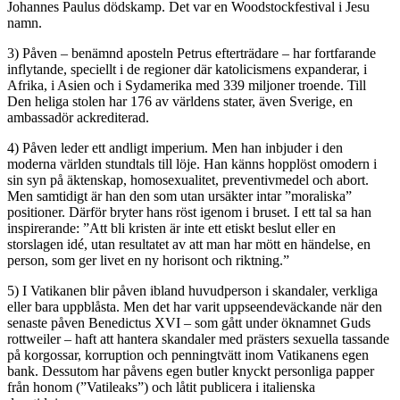
Johannes Paulus dödskamp. Det var en Woodstockfestival i Jesu
namn.
3) Påven – benämnd aposteln Petrus efterträdare – har fortfarande
inflytande, speciellt i de regioner där katolicismens expanderar, i
Afrika, i Asien och i Sydamerika med 339 miljoner troende. Till
Den heliga stolen har 176 av världens stater, även Sverige, en
ambassadör ackrediterad.
4) Påven leder ett andligt imperium. Men han inbjuder i den
moderna världen stundtals till löje. Han känns hopplöst omodern i
sin syn på äktenskap, homosexualitet, preventivmedel och abort.
Men samtidigt är han den som utan ursäkter intar ”moraliska”
positioner. Därför bryter hans röst igenom i bruset. I ett tal sa han
inspirerande: ”Att bli kristen är inte ett etiskt beslut eller en
storslagen idé, utan resultatet av att man har mött en händelse, en
person, som ger livet en ny horisont och riktning.”
5) I Vatikanen blir påven ibland huvudperson i skandaler, verkliga
eller bara uppblåsta. Men det har varit uppseendeväckande när den
senaste påven Benedictus XVI – som gått under öknamnet Guds
rottweiler – haft att hantera skandaler med prästers sexuella tassande
på korgossar, korruption och penningtvätt inom Vatikanens egen
bank. Dessutom har påvens egen butler knyckt personliga papper
från honom (”Vatileaks”) och låtit publicera i italienska