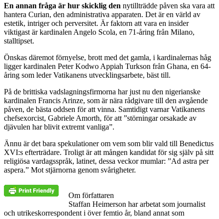
En annan fråga är hur skicklig den
nytillträdde påven ska vara att
hantera Curian, den administrativa apparaten. Det är en värld av
estetik, intriger och perversitet. Är faktorn att vara en insider
viktigast är kardinalen Angelo Scola, en 71-åring från Milano,
stalltipset.
Önskas däremot förnyelse, brott med det gamla, i kardinalernas håg
ligger kardinalen Peter Kodwo Appiah Turkson från Ghana, en 64-
åring som leder Vatikanens utvecklingsarbete, bäst till.
På de brittiska vadslagningsfirmorna har just nu den nigerianske
kardinalen Francis Arinze, som är nära rådgivare till den avgående
påven, de bästa oddsen för att vinna. Samtidigt varnar Vatikanens
chefsexorcist, Gabriele Amorth, för att ”störningar orsakade av
djävulen har blivit extremt vanliga”.
Ännu är det bara spekulationer om vem som blir vald till Benedictus
XVI:s efterträdare. Troligt är att mången kandidat för sig själv på sitt
religiösa vardagsspråk, latinet, dessa veckor mumlar: ”Ad astra per
aspera.” Mot stjärnorna genom svårigheter.
Om författaren
Staffan Heimerson har arbetat som journalist
och utrikeskorrespondent i över femtio år, bland annat som