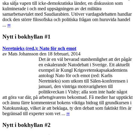
ska sälja vapen till icke-demokratiska länder, en diskussion som
kulminerade i och med uppsägningen av det militära
samarbetsavtalet med Saudiarabien. Utöver vardagsdebatten handlar
dock den större filosofiska och politiska frågan om huruvida handel
...
∞
Nytt i bokhyllan #1
Neretnieks (red.): Nato för och emot
av Mats Johansson den 18 februari, 2014
Det är en väl bevarad statshemlighet att det pågår
en eskalerande Natodebatt i Sverige. Ett aktuellt
exempel är Kungl Krigsvetenskapsakademiens
antologi Nato för och emot (red: Karlis
Neretnieks) som utkom till Sälen-konferensen i
januari, den vintriga motsvarigheten till
politikveckan i Visby; alla som inte hade något
att göra var där, på arbetsgivarens bekostnad. Få medier har upptäckt
och ännu färre kommenterat bokens viktiga bidrag till grundkursen i
Natokunskap, vilket är att beklaga, ty den debatt som faktiskt förs är
begränsad till experter som vet ...
∞
Nytt i bokhyllan #2