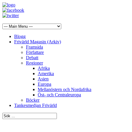
Blogg
Frivärld Magasin (Arkiv)
Framsida
Författare
Debatt
Regioner
Afrika
Amerika
Asien
Europa
Mellanöstern och Nordafrika
Öst- och Centraleuropa
Böcker
Tankesmedjan Frivärld