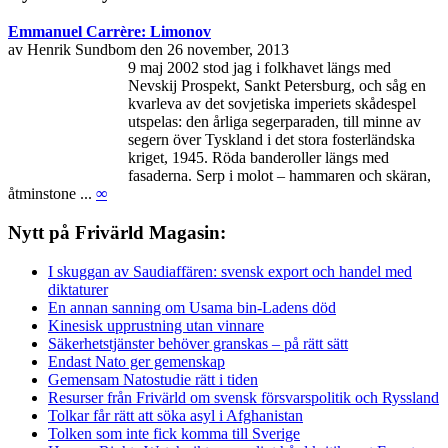
Emmanuel Carrère: Limonov
av Henrik Sundbom den 26 november, 2013
9 maj 2002 stod jag i folkhavet längs med
Nevskij Prospekt, Sankt Petersburg, och såg en
kvarleva av det sovjetiska imperiets skådespel
utspelas: den årliga segerparaden, till minne av
segern över Tyskland i det stora fosterländska
kriget, 1945. Röda banderoller längs med
fasaderna. Serp i molot – hammaren och skäran,
åtminstone ...
∞
Nytt på Frivärld Magasin:
I skuggan av Saudiaffären: svensk export och handel med
diktaturer
En annan sanning om Usama bin-Ladens död
Kinesisk upprustning utan vinnare
Säkerhetstjänster behöver granskas – på rätt sätt
Endast Nato ger gemenskap
Gemensam Natostudie rätt i tiden
Resurser från Frivärld om svensk försvarspolitik och Ryssland
Tolkar får rätt att söka asyl i Afghanistan
Tolken som inte fick komma till Sverige