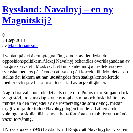
Ryssland: Navalnyj – en ny
Magnitskij?
0
24 sep 2013
av
Mats Johansson
I väntan på det återupptagna fängslandet av den ledande
oppositionspolitikern Alexej Navalnyj behandlas överklagandena av
borgmästarvalet i Moskva. Det finns anledning att reflektera över
svenska mediers påståenden att valen gått korrekt till. Mot detta ska
ställas det faktum att han utestängdes från statligt kontrollerade
medier och själv har anmält tusen fall av oegentligheter.
Några fria val handlade det alltså inte om. Putins man Sobjanin fick
svagt stöd, trots maktapparatens uppbackning och fusk; hälften av
mindre än den tredjedel av de röstberättigade som deltog, medan
drygt var fjärde stödde Navalnyj. Ingen trodde väl att en andra
valomgång skulle tillåtas, men hans förmåga att mobilisera har ändå
väckt förvåning.
I Novaja gazeta (9/9) hävdar Kirill Rogov att Navalnyj har visat en