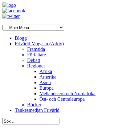
Blogg
Frivärld Magasin (Arkiv)
Framsida
Författare
Debatt
Regioner
Afrika
Amerika
Asien
Europa
Mellanöstern och Nordafrika
Öst- och Centraleuropa
Böcker
Tankesmedjan Frivärld