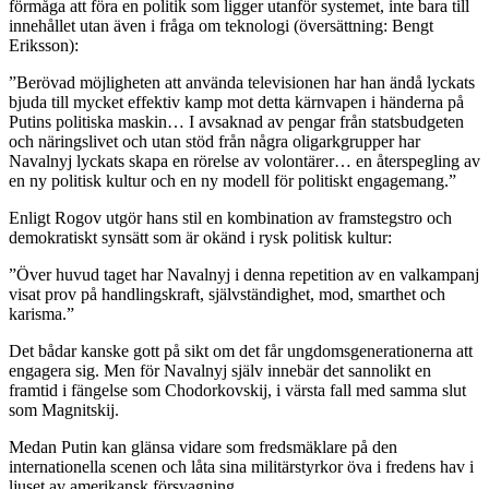
förmåga att föra en politik som ligger utanför systemet, inte bara till
innehållet utan även i fråga om teknologi (översättning: Bengt
Eriksson):
”Berövad möjligheten att använda televisionen har han ändå lyckats
bjuda till mycket effektiv kamp mot detta kärnvapen i händerna på
Putins politiska maskin… I avsaknad av pengar från statsbudgeten
och näringslivet och utan stöd från några oligarkgrupper har
Navalnyj lyckats skapa en rörelse av volontärer… en återspegling av
en ny politisk kultur och en ny modell för politiskt engagemang.”
Enligt Rogov utgör hans stil en kombination av framstegstro och
demokratiskt synsätt som är okänd i rysk politisk kultur:
”Över huvud taget har Navalnyj i denna repetition av en valkampanj
visat prov på handlingskraft, självständighet, mod, smarthet och
karisma.”
Det bådar kanske gott på sikt om det får ungdomsgenerationerna att
engagera sig. Men för Navalnyj själv innebär det sannolikt en
framtid i fängelse som Chodorkovskij, i värsta fall med samma slut
som Magnitskij.
Medan Putin kan glänsa vidare som fredsmäklare på den
internationella scenen och låta sina militärstyrkor öva i fredens hav i
ljuset av amerikansk försvagning.