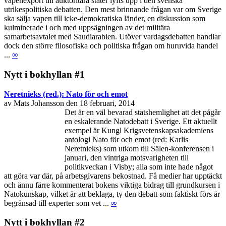
vapenexport till auktoritära stater lyfts upp i den svenska
utrikespolitiska debatten. Den mest brinnande frågan var om Sverige
ska sälja vapen till icke-demokratiska länder, en diskussion som
kulminerade i och med uppsägningen av det militära
samarbetsavtalet med Saudiarabien. Utöver vardagsdebatten handlar
dock den större filosofiska och politiska frågan om huruvida handel
...
∞
Nytt i bokhyllan #1
Neretnieks (red.): Nato för och emot
av Mats Johansson den 18 februari, 2014
Det är en väl bevarad statshemlighet att det pågår
en eskalerande Natodebatt i Sverige. Ett aktuellt
exempel är Kungl Krigsvetenskapsakademiens
antologi Nato för och emot (red: Karlis
Neretnieks) som utkom till Sälen-konferensen i
januari, den vintriga motsvarigheten till
politikveckan i Visby; alla som inte hade något
att göra var där, på arbetsgivarens bekostnad. Få medier har upptäckt
och ännu färre kommenterat bokens viktiga bidrag till grundkursen i
Natokunskap, vilket är att beklaga, ty den debatt som faktiskt förs är
begränsad till experter som vet ...
∞
Nytt i bokhyllan #2