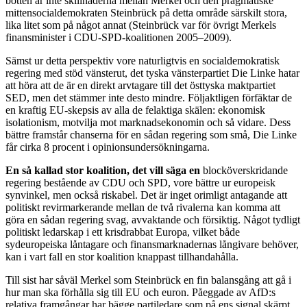
botten är inte skillnaderna mellan Merkel och den pragmatiske
mittensocialdemokraten Steinbrück på detta område särskilt stora,
lika litet som på något annat (Steinbrück var för övrigt Merkels
finansminister i CDU-SPD-koalitionen 2005–2009).
Sämst ur detta perspektiv vore naturligtvis en socialdemokratisk
regering med stöd vänsterut, det tyska vänsterpartiet Die Linke hatar
att höra att de är en direkt arvtagare till det östtyska maktpartiet
SED, men det stämmer inte desto mindre. Följaktligen förfäktar de
en kraftig EU-skepsis av alla de felaktiga skälen: ekonomisk
isolationism, motvilja mot marknadsekonomin och så vidare. Dess
bättre framstår chanserna för en sådan regering som små, Die Linke
får cirka 8 procent i opinionsundersökningarna.
En så kallad stor koalition, det vill säga en
blocköverskridande
regering bestående av CDU och SPD, vore bättre ur europeisk
synvinkel, men också riskabel. Det är inget orimligt antagande att
politiskt revirmarkerande mellan de två rivalerna kan komma att
göra en sådan regering svag, avvaktande och försiktig. Något tydligt
politiskt ledarskap i ett krisdrabbat Europa, vilket både
sydeuropeiska låntagare och finansmarknadernas långivare behöver,
kan i vart fall en stor koalition knappast tillhandahålla.
Till sist har såväl Merkel som Steinbrück en fin balansgång att gå i
hur man ska förhålla sig till EU och euron. Påeggade av AfD:s
relativa framgångar har bägge partiledare som på ens signal skärpt