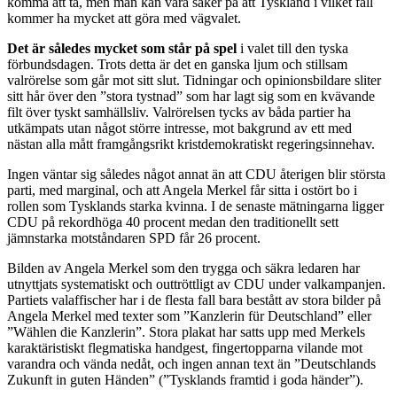
komma att ta, men man kan vara säker på att Tyskland i vilket fall
kommer ha mycket att göra med vägvalet.
Det är således mycket som står på spel
i valet till den tyska
förbundsdagen. Trots detta är det en ganska ljum och stillsam
valrörelse som går mot sitt slut. Tidningar och opinionsbildare sliter
sitt hår över den ”stora tystnad” som har lagt sig som en kvävande
filt över tyskt samhällsliv. Valrörelsen tycks av båda partier ha
utkämpats utan något större intresse, mot bakgrund av ett med
nästan alla mått framgångsrikt kristdemokratiskt regeringsinnehav.
Ingen väntar sig således något annat än att CDU återigen blir största
parti, med marginal, och att Angela Merkel får sitta i ostört bo i
rollen som Tysklands starka kvinna. I de senaste mätningarna ligger
CDU på rekordhöga 40 procent medan den traditionellt sett
jämnstarka motståndaren SPD får 26 procent.
Bilden av Angela Merkel som den trygga och säkra ledaren har
utnyttjats systematiskt och outtröttligt av CDU under valkampanjen.
Partiets valaffischer har i de flesta fall bara bestått av stora bilder på
Angela Merkel med texter som ”Kanzlerin für Deutschland” eller
”Wählen die Kanzlerin”. Stora plakat har satts upp med Merkels
karaktäristiskt flegmatiska handgest, fingertopparna vilande mot
varandra och vända nedåt, och ingen annan text än ”Deutschlands
Zukunft in guten Händen” (”Tysklands framtid i goda händer”).