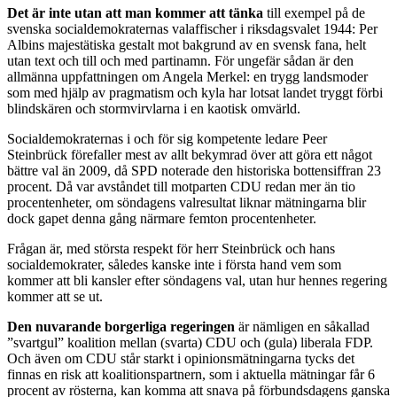
Det är inte utan att man kommer att tänka
till exempel på de
svenska socialdemokraternas valaffischer i riksdagsvalet 1944: Per
Albins majestätiska gestalt mot bakgrund av en svensk fana, helt
utan text och till och med partinamn. För ungefär sådan är den
allmänna uppfattningen om Angela Merkel: en trygg landsmoder
som med hjälp av pragmatism och kyla har lotsat landet tryggt förbi
blindskären och stormvirvlarna i en kaotisk omvärld.
Socialdemokraternas i och för sig kompetente ledare Peer
Steinbrück förefaller mest av allt bekymrad över att göra ett något
bättre val än 2009, då SPD noterade den historiska bottensiffran 23
procent. Då var avståndet till motparten CDU redan mer än tio
procentenheter, om söndagens valresultat liknar mätningarna blir
dock gapet denna gång närmare femton procentenheter.
Frågan är, med största respekt för herr Steinbrück och hans
socialdemokrater, således kanske inte i första hand vem som
kommer att bli kansler efter söndagens val, utan hur hennes regering
kommer att se ut.
Den nuvarande borgerliga regeringen
är nämligen en såkallad
”svartgul” koalition mellan (svarta) CDU och (gula) liberala FDP.
Och även om CDU står starkt i opinionsmätningarna tycks det
finnas en risk att koalitionspartnern, som i aktuella mätningar får 6
procent av rösterna, kan komma att snava på förbundsdagens ganska