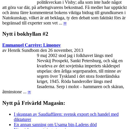
politikveckan i Visby; alla som inte hade något
att göra var där, på arbetsgivarens bekostnad. Få medier har upptäckt
och ännu färre kommenterat bokens viktiga bidrag till grundkursen i
Natokunskap, vilket är att beklaga, ty den debatt som faktiskt förs är
begränsad till experter som vet ...
∞
Nytt i bokhyllan #2
Emmanuel Carrère: Limonov
av Henrik Sundbom den 26 november, 2013
9 maj 2002 stod jag i folkhavet längs med
Nevskij Prospekt, Sankt Petersburg, och såg en
kvarleva av det sovjetiska imperiets skådespel
utspelas: den årliga segerparaden, till minne av
segern över Tyskland i det stora fosterländska
kriget, 1945. Röda banderoller längs med
fasaderna. Serp i molot – hammaren och skäran,
åtminstone ...
∞
Nytt på Frivärld Magasin:
I skuggan av Saudiaffären: svensk export och handel med
diktaturer
En annan sanning om Usama bin-Ladens död