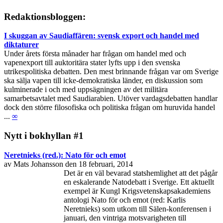
Redaktionsbloggen:
I skuggan av Saudiaffären: svensk export och handel med
diktaturer
Under årets första månader har frågan om handel med och
vapenexport till auktoritära stater lyfts upp i den svenska
utrikespolitiska debatten. Den mest brinnande frågan var om Sverige
ska sälja vapen till icke-demokratiska länder, en diskussion som
kulminerade i och med uppsägningen av det militära
samarbetsavtalet med Saudiarabien. Utöver vardagsdebatten handlar
dock den större filosofiska och politiska frågan om huruvida handel
...
∞
Nytt i bokhyllan #1
Neretnieks (red.): Nato för och emot
av Mats Johansson den 18 februari, 2014
Det är en väl bevarad statshemlighet att det pågår
en eskalerande Natodebatt i Sverige. Ett aktuellt
exempel är Kungl Krigsvetenskapsakademiens
antologi Nato för och emot (red: Karlis
Neretnieks) som utkom till Sälen-konferensen i
januari, den vintriga motsvarigheten till