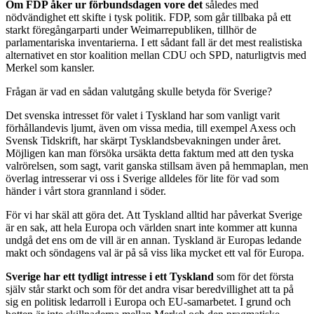
Om FDP åker ur förbundsdagen vore det
således med
nödvändighet ett skifte i tysk politik. FDP, som går tillbaka på ett
starkt föregångarparti under Weimarrepubliken, tillhör de
parlamentariska inventarierna. I ett sådant fall är det mest realistiska
alternativet en stor koalition mellan CDU och SPD, naturligtvis med
Merkel som kansler.
Frågan är vad en sådan valutgång skulle betyda för Sverige?
Det svenska intresset för valet i Tyskland har som vanligt varit
förhållandevis ljumt, även om vissa media, till exempel Axess och
Svensk Tidskrift, har skärpt Tysklandsbevakningen under året.
Möjligen kan man försöka ursäkta detta faktum med att den tyska
valrörelsen, som sagt, varit ganska stillsam även på hemmaplan, men
överlag intresserar vi oss i Sverige alldeles för lite för vad som
händer i vårt stora grannland i söder.
För vi har skäl att göra det. Att Tyskland alltid har påverkat Sverige
är en sak, att hela Europa och världen snart inte kommer att kunna
undgå det ens om de vill är en annan. Tyskland är Europas ledande
makt och söndagens val är på så viss lika mycket ett val för Europa.
Sverige har ett tydligt intresse i ett Tyskland
som för det första
själv står starkt och som för det andra visar beredvillighet att ta på
sig en politisk ledarroll i Europa och EU-samarbetet. I grund och