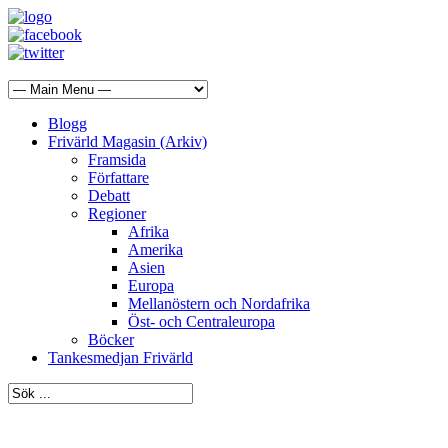
Blogg
Frivärld Magasin (Arkiv)
Framsida
Författare
Debatt
Regioner
Afrika
Amerika
Asien
Europa
Mellanöstern och Nordafrika
Öst- och Centraleuropa
Böcker
Tankesmedjan Frivärld