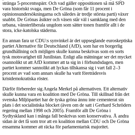
stränga 5-procentsspärr. Och vad gäller oppositionen så må SPD
vara historiskt svaga, men De Gröna (som får 11 procent i
opinionsundersökningarna och således är tredje största parti) växer
snabbt. De Grönas åsikter och väsen står väl i samklang med den
urbana, vänsterliberala ungdom som sätter tonen framför allt i de
stora, icke-katolska städerna.
En annan fara ur CDU:s synvinkel är det uppseglande euroskeptiska
partiet Alternative für Deutschland (AfD), som har en borgerlig
grundhållning och möjligen skulle kunna beskrivas som en sorts
tysk motsvarighet till Junilistan. Enligt alla mätningar ser det mycket
osannolikt ut att AfD kommer att ta sig in i förbundsdagen, men
partiet kommer sannolikt att lyckas tillskansa sig i vart fall 2–3
procent av vad som annars skulle ha varit företrädesvis
kristdemokratiska röster.
Därför förbereder sig Angela Merkel på alternativen. Ett alternativ
skulle kunna vara en koalition med De Gröna. Till skillnad från det
svenska Miljöpartiet har de tyska gröna ännu inte cementerat sin
plats i det socialistiska blocket (även om de satt i Gerhard Schröders
regering mellan 1998 och 2005). Framför allt De Gröna i
Sydtyskland kan i många fall beskrivas som konservativa. Å andra
sidan är det få som tror att en koalition mellan CDU och De Gröna
ensamma kommer att räcka för parlamentarisk majoritet.