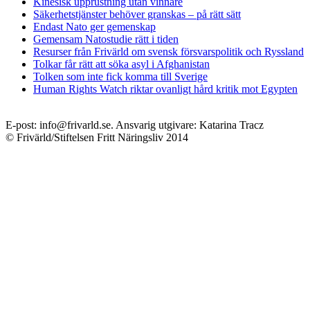
Kinesisk upprustning utan vinnare
Säkerhetstjänster behöver granskas – på rätt sätt
Endast Nato ger gemenskap
Gemensam Natostudie rätt i tiden
Resurser från Frivärld om svensk försvarspolitik och Ryssland
Tolkar får rätt att söka asyl i Afghanistan
Tolken som inte fick komma till Sverige
Human Rights Watch riktar ovanligt hård kritik mot Egypten
E-post: info@frivarld.se. Ansvarig utgivare: Katarina Tracz
© Frivärld/Stiftelsen Fritt Näringsliv 2014