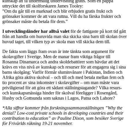
kunskap än få undermålig undervisning gratis. Som en pappa
uttryckte det till skolforskaren James Tooley:
”Om du går till en marknad och blir erbjuden gratis frukt och
grönsaker kommer de att vara ruttna. Vill du ha färska frukter och
grönsaker måste du betala för dem.”
I utvecklingsländer har alltså valet
för de fattigaste på kort tid gått
från att handla om huruvida man ska skicka sina barn till skolan över
huvud taget, till vilken typ av skola man vill skicka dem till.
De fakta som läggs fram ovan är inte tänkta som argument för
skolavgifter i Sverige. Men de manar fram viktiga frågor till
Rosanna Dinamarca och andra skoldebattörer som hävdar att det
krävs en viss nivå av kunskap och resurser för att engagera sig i sina
barns skolgång: Varför förmår sluminvånare i Pakistan, Indien och
Afrika göra aktiva skolval – och till och med betala mellan fem och
tio procent av sina inkomster i skolavgifter – om man måste vara
priviligierad för att göra ett sådant ställningstagande? Vilka resurs-
och kunskapsmässiga hinder för skolval föreligger i Rosengård,
Husby och Gottsunda som saknas i Lagos, Patna och Lahore?
*Alla siffror kommer från forskningssammanställningen ”Why the
denial?
Low-cost private schools in developing countries and their
contribution to education” av Pauline Dixon, som besöker Sverige
för Frivärlds räkning 19-21 november.