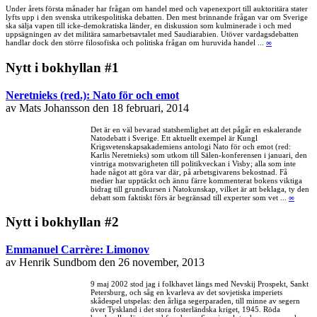
Under årets första månader har frågan om handel med och vapenexport till auktoritära stater
lyfts upp i den svenska utrikespolitiska debatten. Den mest brinnande frågan var om Sverige
ska sälja vapen till icke-demokratiska länder, en diskussion som kulminerade i och med
uppsägningen av det militära samarbetsavtalet med Saudiarabien. Utöver vardagsdebatten
handlar dock den större filosofiska och politiska frågan om huruvida handel ...
∞
Nytt i bokhyllan #1
Neretnieks (red.): Nato för och emot
av Mats Johansson den 18 februari, 2014
Det är en väl bevarad statshemlighet att det pågår en eskalerande
Natodebatt i Sverige. Ett aktuellt exempel är Kungl
Krigsvetenskapsakademiens antologi Nato för och emot (red:
Karlis Neretnieks) som utkom till Sälen-konferensen i januari, den
vintriga motsvarigheten till politikveckan i Visby; alla som inte
hade något att göra var där, på arbetsgivarens bekostnad. Få
medier har upptäckt och ännu färre kommenterat bokens viktiga
bidrag till grundkursen i Natokunskap, vilket är att beklaga, ty den
debatt som faktiskt förs är begränsad till experter som vet ...
∞
Nytt i bokhyllan #2
Emmanuel Carrère: Limonov
av Henrik Sundbom den 26 november, 2013
9 maj 2002 stod jag i folkhavet längs med Nevskij Prospekt, Sankt
Petersburg, och såg en kvarleva av det sovjetiska imperiets
skådespel utspelas: den årliga segerparaden, till minne av segern
över Tyskland i det stora fosterländska kriget, 1945. Röda