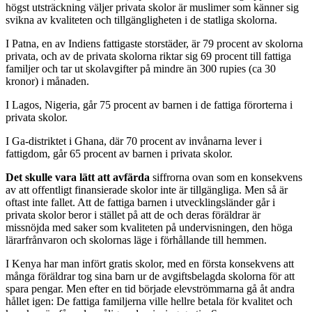
högst utsträckning väljer privata skolor är muslimer som känner sig
svikna av kvaliteten och tillgängligheten i de statliga skolorna.
I Patna, en av Indiens fattigaste storstäder, är 79 procent av skolorna
privata, och av de privata skolorna riktar sig 69 procent till fattiga
familjer och tar ut skolavgifter på mindre än 300 rupies (ca 30
kronor) i månaden.
I Lagos, Nigeria, går 75 procent av barnen i de fattiga förorterna i
privata skolor.
I Ga-distriktet i Ghana, där 70 procent av invånarna lever i
fattigdom, går 65 procent av barnen i privata skolor.
Det skulle vara lätt att avfärda
siffrorna ovan som en konsekvens
av att offentligt finansierade skolor inte är tillgängliga. Men så är
oftast inte fallet. Att de fattiga barnen i utvecklingsländer går i
privata skolor beror i stället på att de och deras föräldrar är
missnöjda med saker som kvaliteten på undervisningen, den höga
lärarfrånvaron och skolornas läge i förhållande till hemmen.
I Kenya har man infört gratis skolor, med en första konsekvens att
många föräldrar tog sina barn ur de avgiftsbelagda skolorna för att
spara pengar. Men efter en tid började elevströmmarna gå åt andra
hållet igen: De fattiga familjerna ville hellre betala för kvalitet och