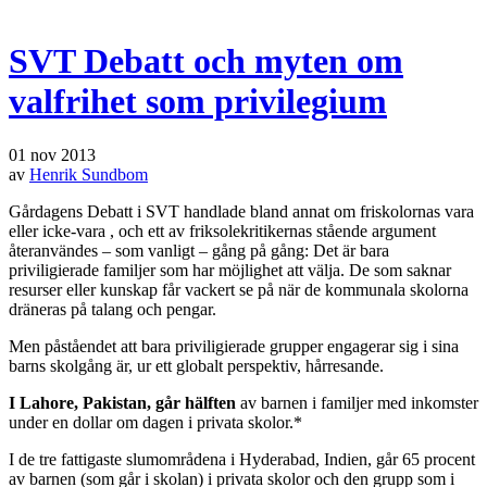
SVT Debatt och myten om
valfrihet som privilegium
01 nov 2013
av
Henrik Sundbom
Gårdagens Debatt i SVT handlade bland annat om friskolornas vara
eller icke-vara , och ett av friksolekritikernas stående argument
återanvändes – som vanligt – gång på gång: Det är bara
priviligierade familjer som har möjlighet att välja. De som saknar
resurser eller kunskap får vackert se på när de kommunala skolorna
dräneras på talang och pengar.
Men påståendet att bara priviligierade grupper engagerar sig i sina
barns skolgång är, ur ett globalt perspektiv, hårresande.
I Lahore, Pakistan, går hälften
av barnen i familjer med inkomster
under en dollar om dagen i privata skolor.*
I de tre fattigaste slumområdena i Hyderabad, Indien, går 65 procent
av barnen (som går i skolan) i privata skolor och den grupp som i