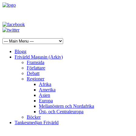
Blogg
Frivärld Magasin (Arkiv)
Framsida
Författare
Debatt
Regioner
Afrika
Amerika
Asien
Europa
Mellanöstern och Nordafrika
Öst- och Centraleuropa
Böcker
Tankesmedjan Frivärld