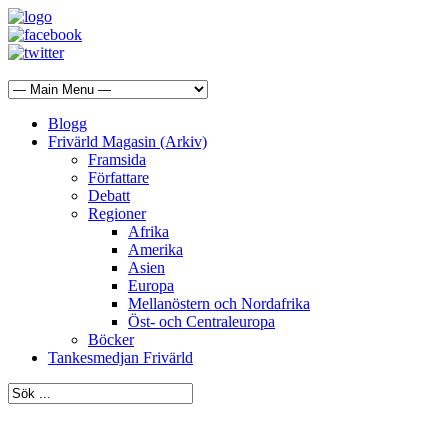
Blogg
Frivärld Magasin (Arkiv)
Framsida
Författare
Debatt
Regioner
Afrika
Amerika
Asien
Europa
Mellanöstern och Nordafrika
Öst- och Centraleuropa
Böcker
Tankesmedjan Frivärld