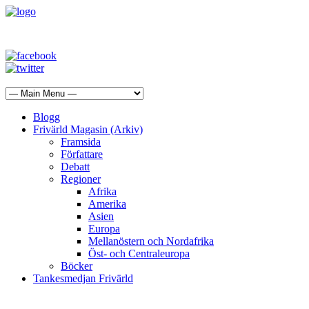
Blogg
Frivärld Magasin (Arkiv)
Framsida
Författare
Debatt
Regioner
Afrika
Amerika
Asien
Europa
Mellanöstern och Nordafrika
Öst- och Centraleuropa
Böcker
Tankesmedjan Frivärld