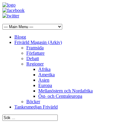
Blogg
Frivärld Magasin (Arkiv)
Framsida
Författare
Debatt
Regioner
Afrika
Amerika
Asien
Europa
Mellanöstern och Nordafrika
Öst- och Centraleuropa
Böcker
Tankesmedjan Frivärld