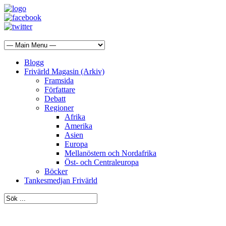
Blogg
Frivärld Magasin (Arkiv)
Framsida
Författare
Debatt
Regioner
Afrika
Amerika
Asien
Europa
Mellanöstern och Nordafrika
Öst- och Centraleuropa
Böcker
Tankesmedjan Frivärld