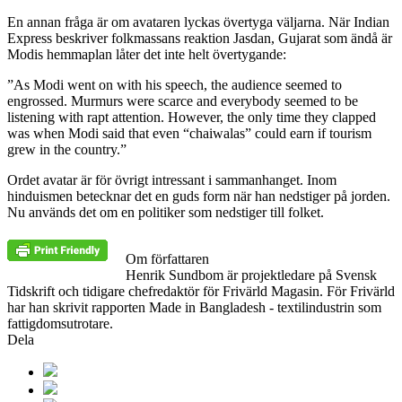
En annan fråga är om avataren lyckas övertyga väljarna. När Indian
Express beskriver folkmassans reaktion Jasdan, Gujarat som ändå är
Modis hemmaplan låter det inte helt övertygande:
”As Modi went on with his speech, the audience seemed to
engrossed. Murmurs were scarce and everybody seemed to be
listening with rapt attention. However, the only time they clapped
was when Modi said that even “chaiwalas” could earn if tourism
grew in the country.”
Ordet avatar är för övrigt intressant i sammanhanget. Inom
hinduismen betecknar det en guds form när han nedstiger på jorden.
Nu används det om en politiker som nedstiger till folket.
Om författaren
Henrik Sundbom är projektledare på Svensk
Tidskrift och tidigare chefredaktör för Frivärld Magasin. För Frivärld
har han skrivit rapporten Made in Bangladesh - textilindustrin som
fattigdomsutrotare.
Dela