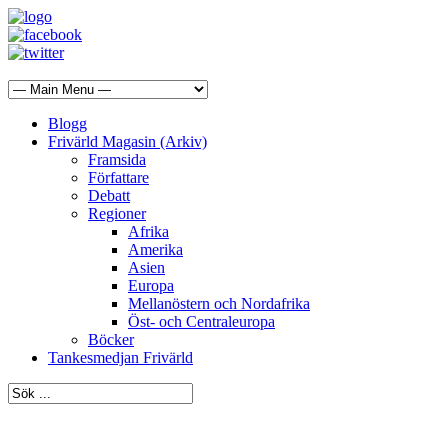
Blogg
Frivärld Magasin (Arkiv)
Framsida
Författare
Debatt
Regioner
Afrika
Amerika
Asien
Europa
Mellanöstern och Nordafrika
Öst- och Centraleuropa
Böcker
Tankesmedjan Frivärld