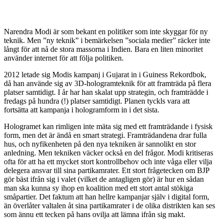
Narendra Modi är som bekant en politiker som inte skyggar för ny
teknik. Men ”ny teknik” i bemärkelsen ”sociala medier” räcker inte
långt för att nå de stora massorna i Indien. Bara en liten minoritet
använder internet för att följa politiken.
2012 letade sig Modis kampanj i Gujarat in i Guiness Rekordbok,
då han använde sig av 3D-hologramteknik för att framträda på flera
platser samtidigt. I år har han skalat upp strategin, och framträdde i
fredags på hundra (!) platser samtidigt. Planen tyckls vara att
fortsätta att kampanja i hologramform in i det sista.
Hologramet kan rimligen inte mäta sig med ett framträdande i fysisk
form, men det är ändå en smart strategi. Framträdandena drar fulla
hus, och nyfikenheten på den nya tekniken är sannolikt en stor
anledning. Men tekniken väcker också en del frågor. Modi kritiseras
ofta för att ha ett mycket stort kontrollbehov och inte våga eller vilja
delegera ansvar till sina partikamrater. Ett stort frågetecken om BJP
gör bäst ifrån sig i valet (vilket de antagligen gör) är hur en sådan
man ska kunna sy ihop en koalition med ett stort antal stökiga
småpartier. Det faktum att han hellre kampanjar själv i digital form,
än överlåter valtalen åt sina partikamrater i de olika distrikten kan ses
som ännu ett tecken på hans ovilja att lämna ifrån sig makt.