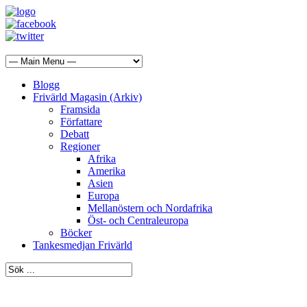
Blogg
Frivärld Magasin (Arkiv)
Framsida
Författare
Debatt
Regioner
Afrika
Amerika
Asien
Europa
Mellanöstern och Nordafrika
Öst- och Centraleuropa
Böcker
Tankesmedjan Frivärld