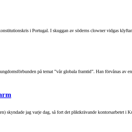
tutionskris i Portugal. I skuggan av söderns clowner vidgas klyftan 
ungdomsförbunden på temat ”vår globala framtid”. Han förvånas av en 
harm
kyndade jag varje dag, så fort det pliktkrävande kontorsarbetet i Kung