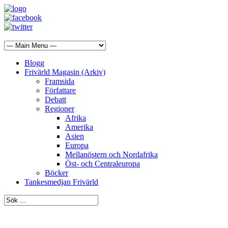
Blogg
Frivärld Magasin (Arkiv)
Framsida
Författare
Debatt
Regioner
Afrika
Amerika
Asien
Europa
Mellanöstern och Nordafrika
Öst- och Centraleuropa
Böcker
Tankesmedjan Frivärld