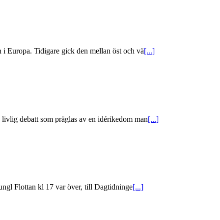
i Europa. Tidigare gick den mellan öst och vä
[...]
livlig debatt som präglas av en idérikedom man
[...]
l Flottan kl 17 var över, till Dagtidninge
[...]