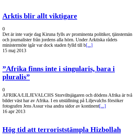
Arktis blir allt viktigare
0
Det är inte varje dag Kiruna fylls av prominenta politiker, tjänstemän
och journalister från jordens alla hörn. Under Arktiska rådets
ministermöte igår var dock staden fylld till b
[...]
15 maj 2013
”Afrika finns inte i singularis, bara i
pluralis”
0
AFRIKA/LILJEVALCHS Storviltsjägaren och dödens Afrika är två
bilder väst har av Afrika. I en utställning på Liljevalchs försöker
fotografen Jens Assur visa andra sidor av kontinent
[...]
16 apr 2013
Hög tid att terroriststämpla Hizbollah