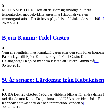
0
MELLANÖSTERN Trots att de gjort sig skyldiga till flera
terrorattacker mot oskyldiga anses inte Hizbollah vara en
terrororganisation. Det är bevis på politiskt feltänkande som i bä
[...]
26 feb 2013
Björn Kumm: Fidel Castro
0
Vem är egentligen mest dåraktig: dåren eller den som följer honom?
På omslaget till Björn Kumms biografi Fidel Castro låter
Helsingborgs Dagblad meddela läsaren att ”Björn Kumm stå
[...]
05 feb 2013
50 år senare: Lärdomar från Kubakrisen
0
KUBA Den 23 oktober 1962 var världens blickar för andra dagen i
rad riktade mot Kuba. Dagen innan höll USA:s president John F.
Kennedy ett tv-sänt tal där han informerade världen o
[...]
23 okt 2012