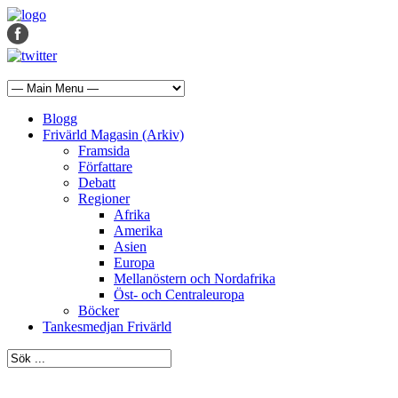
Blogg
Frivärld Magasin (Arkiv)
Framsida
Författare
Debatt
Regioner
Afrika
Amerika
Asien
Europa
Mellanöstern och Nordafrika
Öst- och Centraleuropa
Böcker
Tankesmedjan Frivärld