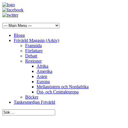
Blogg
Frivärld Magasin (Arkiv)
Framsida
Författare
Debatt
Regioner
Afrika
Amerika
Asien
Europa
Mellanöstern och Nordafrika
Öst- och Centraleuropa
Böcker
Tankesmedjan Frivärld