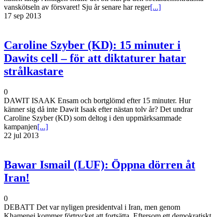
vanskötseln av försvaret! Sju år senare har reger
[...]
17 sep 2013
Caroline Szyber (KD): 15 minuter i
Dawits cell – för att diktaturer hatar
strålkastare
0
DAWIT ISAAK Ensam och bortglömd efter 15 minuter. Hur
känner sig då inte Dawit Isaak efter nästan tolv år? Det undrar
Caroline Szyber (KD) som deltog i den uppmärksammade
kampanjen
[...]
22 jul 2013
Bawar Ismail (LUF): Öppna dörren åt
Iran!
0
DEBATT Det var nyligen presidentval i Iran, men genom
Khamenei kommer förtrycket att fortsätta. Eftersom ett demokratiskt