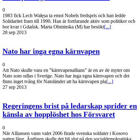
0
1983 fick Lech Wałęsa ta emot Nobels fredspris och han ledde
Solidaritet fram till 1990. Han är fortfarande aktiv som politiker och
bor kvar i Gdańsk. Marta Obminska (M) har besökt
[...]
28 sep 2013
Nato har inga egna kärnvapen
0
Att Nato skulle vara en ”kärnvapenallians” är en av de myter om
Nato som odlas i Sverige. Nato har inga egna kärnvapen och det
finns inget tvång för Natoländer att ha kärnvapen pla
[...]
27 sep 2013
Regeringens brist på ledarskap sprider en
känsla av hopplöshet hos Försvaret
0
När Alliansen vann valet 2006 firade svenska soldater i Kosovo
natten lång. Äntligen skulle det bli slut på den socialdemokratiska