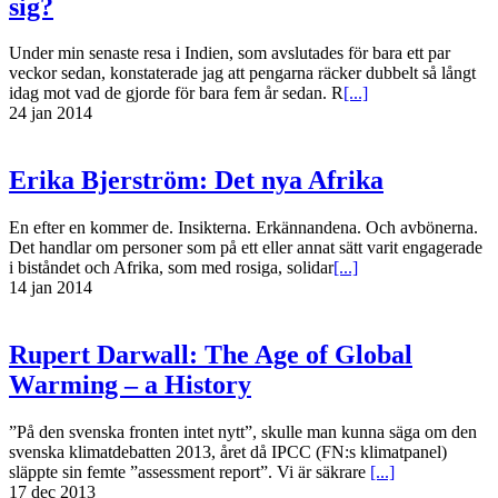
sig?
Under min senaste resa i Indien, som avslutades för bara ett par
veckor sedan, konstaterade jag att pengarna räcker dubbelt så långt
idag mot vad de gjorde för bara fem år sedan. R
[...]
24 jan 2014
Erika Bjerström: Det nya Afrika
En efter en kommer de. Insikterna. Erkännandena. Och avbönerna.
Det handlar om personer som på ett eller annat sätt varit engagerade
i biståndet och Afrika, som med rosiga, solidar
[...]
14 jan 2014
Rupert Darwall: The Age of Global
Warming – a History
”På den svenska fronten intet nytt”, skulle man kunna säga om den
svenska klimatdebatten 2013, året då IPCC (FN:s klimatpanel)
släppte sin femte ”assessment report”. Vi är säkrare
[...]
17 dec 2013