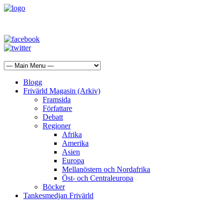
Blogg
Frivärld Magasin (Arkiv)
Framsida
Författare
Debatt
Regioner
Afrika
Amerika
Asien
Europa
Mellanöstern och Nordafrika
Öst- och Centraleuropa
Böcker
Tankesmedjan Frivärld