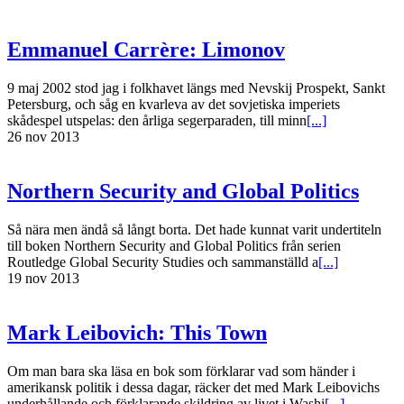
Emmanuel Carrère: Limonov
9 maj 2002 stod jag i folkhavet längs med Nevskij Prospekt, Sankt
Petersburg, och såg en kvarleva av det sovjetiska imperiets
skådespel utspelas: den årliga segerparaden, till minn
[...]
26 nov 2013
Northern Security and Global Politics
Så nära men ändå så långt borta. Det hade kunnat varit undertiteln
till boken Northern Security and Global Politics från serien
Routledge Global Security Studies och sammanställd a
[...]
19 nov 2013
Mark Leibovich: This Town
Om man bara ska läsa en bok som förklarar vad som händer i
amerikansk politik i dessa dagar, räcker det med Mark Leibovichs
underhållande och förklarande skildring av livet i Washi
[...]