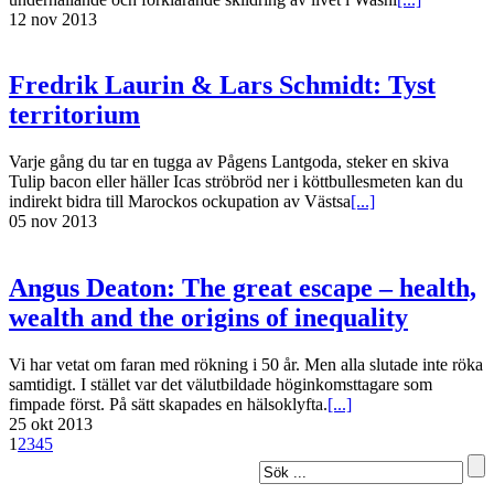
12 nov 2013
Fredrik Laurin & Lars Schmidt: Tyst
territorium
Varje gång du tar en tugga av Pågens Lantgoda, steker en skiva
Tulip bacon eller häller Icas ströbröd ner i köttbullesmeten kan du
indirekt bidra till Marockos ockupation av Västsa
[...]
05 nov 2013
Angus Deaton: The great escape – health,
wealth and the origins of inequality
Vi har vetat om faran med rökning i 50 år. Men alla slutade inte röka
samtidigt. I stället var det välutbildade höginkomsttagare som
fimpade först. På sätt skapades en hälsoklyfta.
[...]
25 okt 2013
1
2
3
4
5