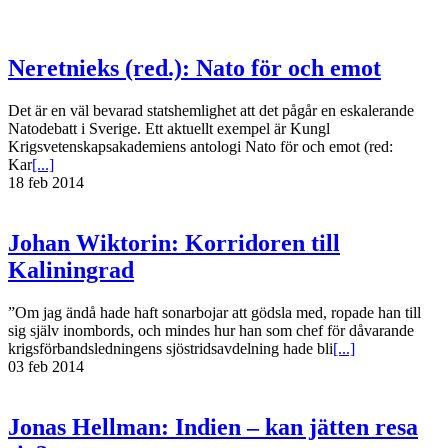
Neretnieks (red.): Nato för och emot
Det är en väl bevarad statshemlighet att det pågår en eskalerande
Natodebatt i Sverige. Ett aktuellt exempel är Kungl
Krigsvetenskapsakademiens antologi Nato för och emot (red:
Kar
[...]
18 feb 2014
Johan Wiktorin: Korridoren till
Kaliningrad
”Om jag ändå hade haft sonarbojar att gödsla med, ropade han till
sig själv inombords, och mindes hur han som chef för dåvarande
krigsförbandsledningens sjöstridsavdelning hade bli
[...]
03 feb 2014
Jonas Hellman: Indien – kan jätten resa