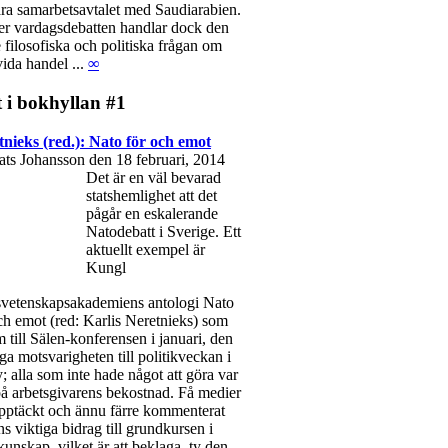
ära samarbetsavtalet med Saudiarabien.
r vardagsdebatten handlar dock den
e filosofiska och politiska frågan om
ida handel ...
∞
 i bokhyllan #1
tnieks (red.): Nato för och emot
ts Johansson den 18 februari, 2014
Det är en väl bevarad
statshemlighet att det
pågår en eskalerande
Natodebatt i Sverige. Ett
aktuellt exempel är
Kungl
svetenskapsakademiens antologi Nato
ch emot (red: Karlis Neretnieks) som
 till Sälen-konferensen i januari, den
iga motsvarigheten till politikveckan i
; alla som inte hade något att göra var
på arbetsgivarens bekostnad. Få medier
pptäckt och ännu färre kommenterat
s viktiga bidrag till grundkursen i
unskap, vilket är att beklaga, ty den