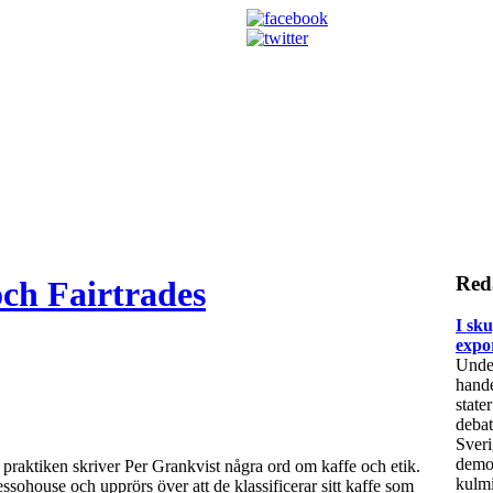
Red
ch Fairtrades
I sk
expo
Under
hande
state
debat
Sveri
demok
praktiken skriver Per Grankvist några ord om kaffe och etik.
kulmi
sohouse och upprörs över att de klassificerar sitt kaffe som