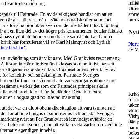
milit
e med Fairtrade-märkning.
Utöve
ptisk till Fairtrade. En av de viktigaste handlar om att en
störr
 är att – till viss mån – sätta marknadskrafterna ur spel
huruv
pris för sina produkter även om de inte håller tillräckligt hög
r att en liten del av det högre pris konsumenten betalar faktiskt
Nytt
 så pass dyr att de bönder som har de sämst inte kan hamna
kritik har formulerats väl av Karl Malmqvist och Lydiah
Nere
inte berättar”.
av Ma
nan invändning som är viktigare. Med Grankvists resonemang
llt som inte är rättvisemärkt klassas som orättvist, oavsett
r att garantera goda villkor. Organisationens retorik pyr av
för kollektiv och småskalighet. Fairtrade Sveriges
, men där finns också renodlade vänsterorganisationer som
estämma verkar det som om Fairtrades principer skulle
alla med produktion i låglöneländer. Detta blir extra
Krig
e är en i högsta grad politiserad märkning.
för o
utkom
 att det var en djupt obehaglig situation att vara tvungen att
vintr
der för att inte hängas ut som oseriös och oetisk i Sveriges
Visby
märkningsvärt att Per Grankvist så lättvindigt avfärdar ett
där, 
rhetsarbete som oseriöst, utan att varken veta varför företaget inte
har u
alternativ egentligen innebär.
boken
Natok