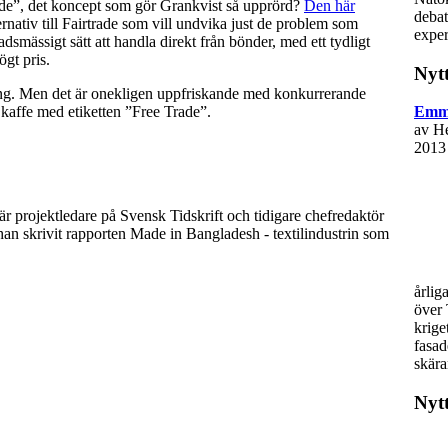
 trade”, det koncept som gör Grankvist så upprörd?
Den här
debat
ernativ till Fairtrade som vill undvika just de problem som
exper
dsmässigt sätt att handla direkt från bönder, med ett tydligt
ögt pris.
Nytt
ing. Men det är onekligen uppfriskande med konkurrerande
 kaffe med etiketten ”Free Trade”.
Emma
av H
2013
 projektledare på Svensk Tidskrift och tidigare chefredaktör
han skrivit rapporten Made in Bangladesh - textilindustrin som
årlig
över 
krige
fasad
skära
Nyt