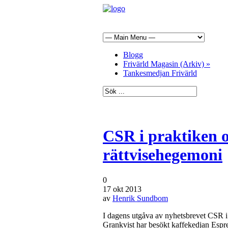
Blogg
Frivärld Magasin (Arkiv)
»
Tankesmedjan Frivärld
CSR i praktiken o
rättvisehegemoni
0
17 okt 2013
av
Henrik Sundbom
I dagens utgåva av nyhetsbrevet CSR i 
Grankvist har besökt kaffekedjan Espres