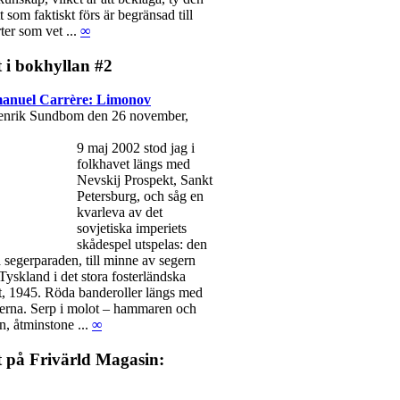
t som faktiskt förs är begränsad till
ter som vet ...
∞
 i bokhyllan #2
nuel Carrère: Limonov
enrik Sundbom den 26 november,
9 maj 2002 stod jag i
folkhavet längs med
Nevskij Prospekt, Sankt
Petersburg, och såg en
kvarleva av det
sovjetiska imperiets
skådespel utspelas: den
a segerparaden, till minne av segern
Tyskland i det stora fosterländska
t, 1945. Röda banderoller längs med
erna. Serp i molot – hammaren och
n, åtminstone ...
∞
t på Frivärld Magasin: