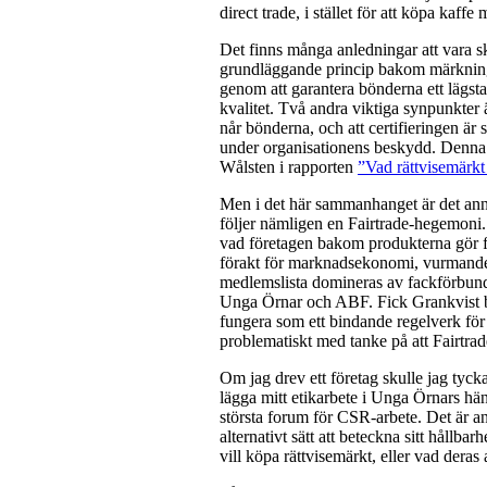
direct trade, i stället för att köpa kaff
Det finns många anledningar att vara ske
grundläggande princip bakom märkningen
genom att garantera bönderna ett lägsta 
kvalitet. Två andra viktiga synpunkter ä
når bönderna, och att certifieringen är
under organisationens beskydd. Denna 
Wålsten i rapporten
”Vad rättvisemärkt 
Men i det här sammanhanget är det an
följer nämligen en Fairtrade-hegemoni. A
vad företagen bakom produkterna gör fö
förakt för marknadsekonomi, vurmande 
medlemslista domineras av fackförbund
Unga Örnar och ABF. Fick Grankvist b
fungera som ett bindande regelverk för 
problematiskt med tanke på att Fairtrad
Om jag drev ett företag skulle jag tycka
lägga mitt etikarbete i Unga Örnars hän
största forum för CSR-arbete. Det är an
alternativt sätt att beteckna sitt hållba
vill köpa rättvisemärkt, eller vad deras 