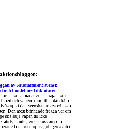
aktionsbloggen:
uggan av Saudiaffären: svensk
rt och handel med diktaturer
 årets första månader har frågan om
l med och vapenexport till auktoritära
r lyfts upp i den svenska utrikespolitiska
ten. Den mest brinnande frågan var om
ge ska sälja vapen till icke-
ratiska länder, en diskussion som
nerade i och med uppsägningen av det