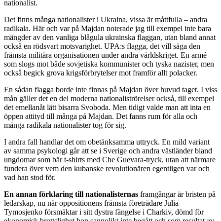
nationalist.
Det finns många nationalister i Ukraina, vissa är måttfulla – andra
radikala. Här och var på Majdan noterade jag till exempel inte bara
mängder av den vanliga blågula ukrainska flaggan, utan bland annat
också en rödsvart motsvarighet. UPA:s flagga, det vill säga den
främsta militära organisationen under andra världskriget. En armé
som slogs mot både sovjetiska kommunister och tyska nazister, men
också begick grova krigsförbrytelser mot framför allt polacker.
En sådan flagga borde inte finnas på Majdan över huvud taget. I viss
mån gäller det en del moderna nationaliströrelser också, till exempel
det emellanåt lätt bisarra Svoboda. Men tidigt valde man att inta en
öppen attityd till många på Majdan. Det fanns rum för alla och
många radikala nationalister tog för sig.
I andra fall handlar det om obetänksamma uttryck. En mild variant
av samma psykologi går att se i Sverige och andra västländer bland
ungdomar som bär t-shirts med Che Guevara-tryck, utan att närmare
fundera över vem den kubanske revolutionären egentligen var och
vad han stod för.
En annan förklaring till nationalisternas
framgångar är bristen på
ledarskap, nu när oppositionens främsta företrädare Julia
Tymosjenko försmäktar i sitt dystra fängelse i Charkiv, dömd för
ekonomisk brottslighet hon sannolikt inte begått och som resultat av