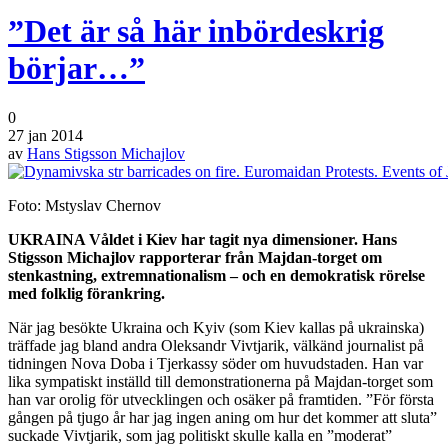
”Det är så här inbördeskrig
börjar…”
0
27 jan 2014
av
Hans Stigsson Michajlov
Foto: Mstyslav Chernov
UKRAINA Våldet i Kiev har tagit nya dimensioner. Hans
Stigsson Michajlov rapporterar från Majdan-torget om
stenkastning, extremnationalism – och en demokratisk rörelse
med folklig förankring.
När jag besökte Ukraina och Kyiv (som Kiev kallas på ukrainska)
träffade jag bland andra Oleksandr Vivtjarik, välkänd journalist på
tidningen Nova Doba i Tjerkassy söder om huvudstaden. Han var
lika sympatiskt inställd till demonstrationerna på Majdan-torget som
han var orolig för utvecklingen och osäker på framtiden. ”För första
gången på tjugo år har jag ingen aning om hur det kommer att sluta”
suckade Vivtjarik, som jag politiskt skulle kalla en ”moderat”