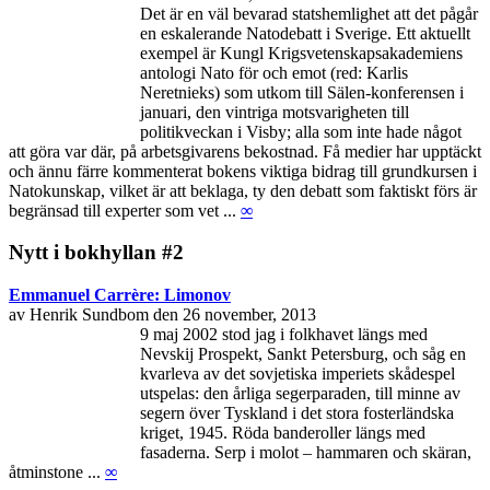
Det är en väl bevarad statshemlighet att det pågår
en eskalerande Natodebatt i Sverige. Ett aktuellt
exempel är Kungl Krigsvetenskapsakademiens
antologi Nato för och emot (red: Karlis
Neretnieks) som utkom till Sälen-konferensen i
januari, den vintriga motsvarigheten till
politikveckan i Visby; alla som inte hade något
att göra var där, på arbetsgivarens bekostnad. Få medier har upptäckt
och ännu färre kommenterat bokens viktiga bidrag till grundkursen i
Natokunskap, vilket är att beklaga, ty den debatt som faktiskt förs är
begränsad till experter som vet ...
∞
Nytt i bokhyllan #2
Emmanuel Carrère: Limonov
av Henrik Sundbom den 26 november, 2013
9 maj 2002 stod jag i folkhavet längs med
Nevskij Prospekt, Sankt Petersburg, och såg en
kvarleva av det sovjetiska imperiets skådespel
utspelas: den årliga segerparaden, till minne av
segern över Tyskland i det stora fosterländska
kriget, 1945. Röda banderoller längs med
fasaderna. Serp i molot – hammaren och skäran,
åtminstone ...
∞