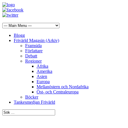
Blogg
Frivärld Magasin (Arkiv)
Framsida
Författare
Debatt
Regioner
Afrika
Amerika
Asien
Europa
Mellanöstern och Nordafrika
Öst- och Centraleuropa
Böcker
Tankesmedjan Frivärld