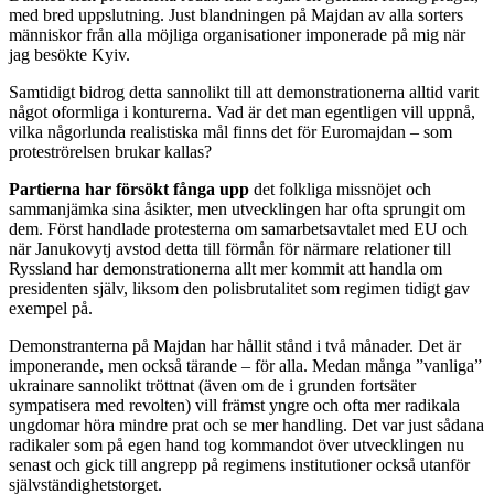
med bred uppslutning. Just blandningen på Majdan av alla sorters
människor från alla möjliga organisationer imponerade på mig när
jag besökte Kyiv.
Samtidigt bidrog detta sannolikt till att demonstrationerna alltid varit
något oformliga i konturerna. Vad är det man egentligen vill uppnå,
vilka någorlunda realistiska mål finns det för Euromajdan – som
proteströrelsen brukar kallas?
Partierna har försökt fånga upp
det folkliga missnöjet och
sammanjämka sina åsikter, men utvecklingen har ofta sprungit om
dem. Först handlade protesterna om samarbetsavtalet med EU och
när Janukovytj avstod detta till förmån för närmare relationer till
Ryssland har demonstrationerna allt mer kommit att handla om
presidenten själv, liksom den polisbrutalitet som regimen tidigt gav
exempel på.
Demonstranterna på Majdan har hållit stånd i två månader. Det är
imponerande, men också tärande – för alla. Medan många ”vanliga”
ukrainare sannolikt tröttnat (även om de i grunden fortsäter
sympatisera med revolten) vill främst yngre och ofta mer radikala
ungdomar höra mindre prat och se mer handling. Det var just sådana
radikaler som på egen hand tog kommandot över utvecklingen nu
senast och gick till angrepp på regimens institutioner också utanför
självständighetstorget.