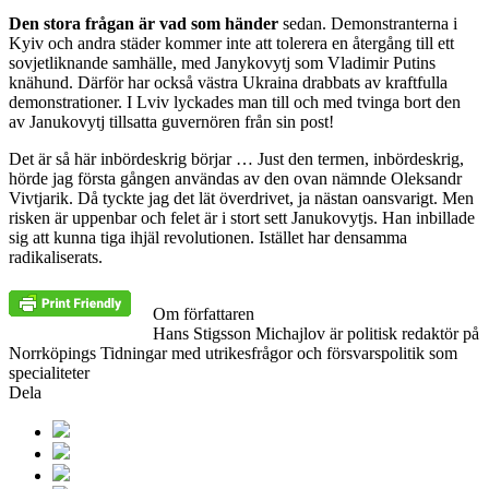
Den stora frågan är vad som händer
sedan. Demonstranterna i
Kyiv och andra städer kommer inte att tolerera en återgång till ett
sovjetliknande samhälle, med Janykovytj som Vladimir Putins
knähund. Därför har också västra Ukraina drabbats av kraftfulla
demonstrationer. I Lviv lyckades man till och med tvinga bort den
av Janukovytj tillsatta guvernören från sin post!
Det är så här inbördeskrig börjar … Just den termen, inbördeskrig,
hörde jag första gången användas av den ovan nämnde Oleksandr
Vivtjarik. Då tyckte jag det lät överdrivet, ja nästan oansvarigt. Men
risken är uppenbar och felet är i stort sett Janukovytjs. Han inbillade
sig att kunna tiga ihjäl revolutionen. Istället har densamma
radikaliserats.
Om författaren
Hans Stigsson Michajlov är politisk redaktör på
Norrköpings Tidningar med utrikesfrågor och försvarspolitik som
specialiteter
Dela