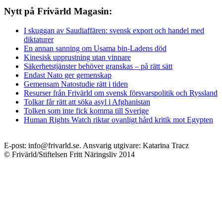
Nytt på Frivärld Magasin:
I skuggan av Saudiaffären: svensk export och handel med
diktaturer
En annan sanning om Usama bin-Ladens död
Kinesisk upprustning utan vinnare
Säkerhetstjänster behöver granskas – på rätt sätt
Endast Nato ger gemenskap
Gemensam Natostudie rätt i tiden
Resurser från Frivärld om svensk försvarspolitik och Ryssland
Tolkar får rätt att söka asyl i Afghanistan
Tolken som inte fick komma till Sverige
Human Rights Watch riktar ovanligt hård kritik mot Egypten
E-post: info@frivarld.se. Ansvarig utgivare: Katarina Tracz
© Frivärld/Stiftelsen Fritt Näringsliv 2014