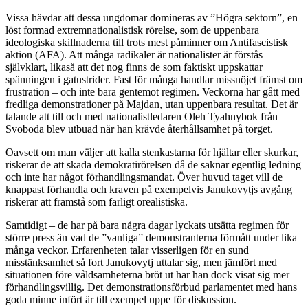
Vissa hävdar att dessa ungdomar domineras av ”Högra sektorn”, en
löst formad extremnationalistisk rörelse, som de uppenbara
ideologiska skillnaderna till trots mest påminner om Antifascistisk
aktion (AFA). Att många radikaler är nationalister är förstås
självklart, likaså att det nog finns de som faktiskt uppskattar
spänningen i gatustrider. Fast för många handlar missnöjet främst om
frustration – och inte bara gentemot regimen. Veckorna har gått med
fredliga demonstrationer på Majdan, utan uppenbara resultat. Det är
talande att till och med nationalistledaren Oleh Tyahnybok från
Svoboda blev utbuad när han krävde återhållsamhet på torget.
Oavsett om man väljer att kalla stenkastarna för hjältar eller skurkar,
riskerar de att skada demokratirörelsen då de saknar egentlig ledning
och inte har något förhandlingsmandat. Över huvud taget vill de
knappast förhandla och kraven på exempelvis Janukovytjs avgång
riskerar att framstå som farligt orealistiska.
Samtidigt – de har på bara några dagar lyckats utsätta regimen för
större press än vad de ”vanliga” demonstranterna förmått under lika
många veckor. Erfarenheten talar visserligen för en sund
misstänksamhet så fort Janukovytj uttalar sig, men jämfört med
situationen före våldsamheterna bröt ut har han dock visat sig mer
förhandlingsvillig. Det demonstrationsförbud parlamentet med hans
goda minne infört är till exempel uppe för diskussion.