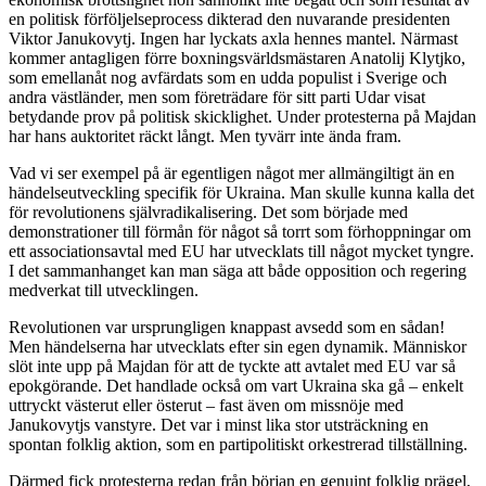
en politisk förföljelseprocess dikterad den nuvarande presidenten
Viktor Janukovytj. Ingen har lyckats axla hennes mantel. Närmast
kommer antagligen förre boxningsvärldsmästaren Anatolij Klytjko,
som emellanåt nog avfärdats som en udda populist i Sverige och
andra västländer, men som företrädare för sitt parti Udar visat
betydande prov på politisk skicklighet. Under protesterna på Majdan
har hans auktoritet räckt långt. Men tyvärr inte ända fram.
Vad vi ser exempel på är egentligen något mer allmängiltigt än en
händelseutveckling specifik för Ukraina. Man skulle kunna kalla det
för revolutionens självradikalisering. Det som började med
demonstrationer till förmån för något så torrt som förhoppningar om
ett associationsavtal med EU har utvecklats till något mycket tyngre.
I det sammanhanget kan man säga att både opposition och regering
medverkat till utvecklingen.
Revolutionen var ursprungligen knappast avsedd som en sådan!
Men händelserna har utvecklats efter sin egen dynamik. Människor
slöt inte upp på Majdan för att de tyckte att avtalet med EU var så
epokgörande. Det handlade också om vart Ukraina ska gå – enkelt
uttryckt västerut eller österut – fast även om missnöje med
Janukovytjs vanstyre. Det var i minst lika stor utsträckning en
spontan folklig aktion, som en partipolitiskt orkestrerad tillställning.
Därmed fick protesterna redan från början en genuint folklig prägel,