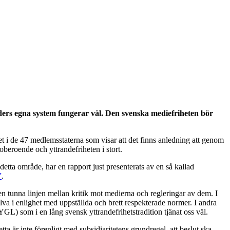
ers egna system fungerar väl. Den svenska mediefriheten bör
get i de 47 medlemsstaterna som visar att det finns anledning att genom
 oberoende och yttrandefriheten i stort.
ta område, har en rapport just presenterats av en så kallad
”
.
en tunna linjen mellan kritik mot medierna och regleringar av dem. I
lva i enlighet med uppställda och brett respekterade normer. I andra
YGL) som i en lång svensk yttrandefrihetstradition tjänat oss väl.
a är inte förenligt med subsidiaritetens grundregel, att beslut ska