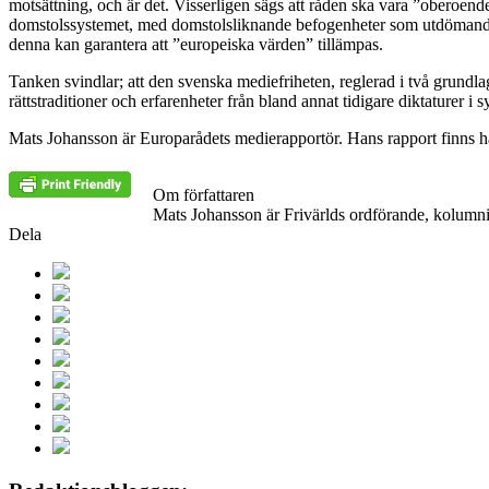
motsättning, och är det. Visserligen sägs att råden ska vara ”oberoende
domstolssystemet, med domstolsliknande befogenheter som utdömande av 
denna kan garantera att ”europeiska värden” tillämpas.
Tanken svindlar; att den svenska mediefriheten, reglerad i två grundl
rättstraditioner och erfarenheter från bland annat tidigare diktaturer i 
Mats Johansson är Europarådets medierapportör. Hans rapport finns h
Om författaren
Mats Johansson är Frivärlds ordförande, kolumni
Dela