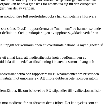
rgare kan behöva granskas för att ansluta sig till den europeiska
r i vår del av världen.
as medborgare full rörelsefrihet också har kompetens att försvara
 ska störas föreslår rapportörerna ett ”minimum” av harmoniserande
er definition. Och piratkopieringen av upphovsskyddade verk är en
en uppgift för kommissionen att övertrumfa nationella myndigheter, så
ett annat krav, att mediefrihet ska ingå i bedömningen av
tid leda till omedelbar förstämning i bilaterala sammanhang och
medlemsländerna och rapportera till EU-parlamentet om brister och
lemsstater mot unionens 27. Att införa dubbelarbete, som dessutom
sländer, liksom behovet av EU-stipendier till kvalitetsjournalistik,
a mot medierna för att försvara deras frihet. Det kan tyckas som en