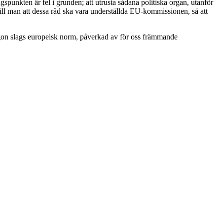
gspunkten är fel i grunden; att utrusta sådana politiska organ, utanför
ill man att dessa råd ska vara underställda EU-kommissionen, så att
någon slags europeisk norm, påverkad av för oss främmande