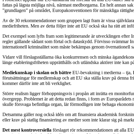
fattas på lägsta möjliga nivå, närmast medborgarna. En helt annan sak
”grundlagen” på området, Europakonventionen för mänskliga rättighet
Av de 30 rekommendationer som gruppen lagt fram är vissa självklara, 
mediefriheten. Men av detta följer inte att EU också ska ha rätt att in
Det exempel som lyfts fram som legitimerande är utvecklingen efter 
regler gällande sådant som förtal och dataskydd. Förvisso svämmar In
internationell kriminalitet som måste bekämpas genom övernationell s
Vidare vill förslagsställarna öka konkurrensen och minska ägandekonce
länge etableringsfriheten upprätthålls och utländska aktörer inte kan p
Mediekunskap i skolan och bättre
EU-bevakning i medierna – tja, 
förutsättningar för medlemskap och att EU ska ställa krav på denna fr
kommer därför inte att bli verklighet.
Större realism ligger förhoppningsvis i propån att inrätta en monito
övergrepp. Problemet är att detta redan finns, i form av Europarådet
skulle försvaga befintliga organ, lär förmodligen inte behaga ekonomi
Detsamma gäller nog också idén om att finansiera akademisk forskning
eller krav på statlig finansiering av medier som inte klarar sig på mar
Det mest kontroversiella
förslaget rör rekommendationen att alla EU-