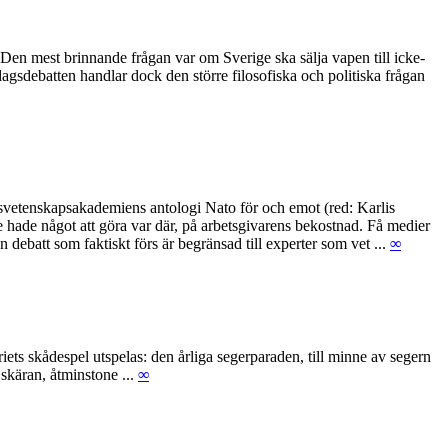
 Den mest brinnande frågan var om Sverige ska sälja vapen till icke-
gsdebatten handlar dock den större filosofiska och politiska frågan
igsvetenskapsakademiens antologi Nato för och emot (red: Karlis
te hade något att göra var där, på arbetsgivarens bekostnad. Få medier
debatt som faktiskt förs är begränsad till experter som vet ...
∞
ets skådespel utspelas: den årliga segerparaden, till minne av segern
skäran, åtminstone ...
∞