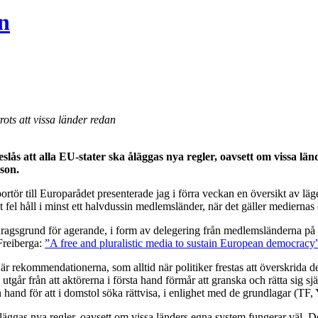
n
rots att vissa länder redan
att alla EU-stater ska åläggas nya regler, oavsett om vissa länd
son.
ortör till Europarådet presenterade jag i förra veckan en översikt av lä
t fel håll i minst ett halvdussin medlemsländer, när det gäller mediernas
gsgrund för agerande, i form av delegering från medlemsländerna på det
Freiberga:
”A free and pluralistic media to sustain European democracy
är rekommendationerna, som alltid när politiker frestas att överskrida d
år från att aktörerna i första hand förmår att granska och rätta sig sjä
hand för att i domstol söka rättvisa, i enlighet med de grundlagar (TF, 
äggas nya regler, oavsett om vissa länders egna system fungerar väl. Dett