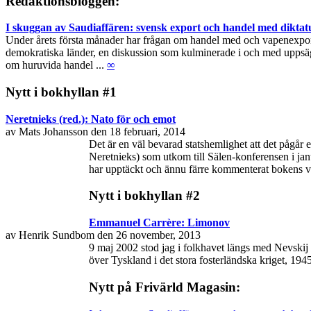
Redaktionsbloggen:
I skuggan av Saudiaffären: svensk export och handel med diktat
Under årets första månader har frågan om handel med och vapenexport ti
demokratiska länder, en diskussion som kulminerade i och med uppsägn
om huruvida handel ...
∞
Nytt i bokhyllan #1
Neretnieks (red.): Nato för och emot
av Mats Johansson den 18 februari, 2014
Det är en väl bevarad statshemlighet att det pågår
Neretnieks) som utkom till Sälen-konferensen i janu
har upptäckt och ännu färre kommenterat bokens vikt
Nytt i bokhyllan #2
Emmanuel Carrère: Limonov
av Henrik Sundbom den 26 november, 2013
9 maj 2002 stod jag i folkhavet längs med Nevskij 
över Tyskland i det stora fosterländska kriget, 19
Nytt på Frivärld Magasin: