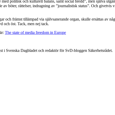
 med politisk och kulturell balans, samt social bredd”, men själva utgån
böter, rättelser, indragning av ”journalistisk status”. Och givetvis v
agar och främst tillämpad via självsanerande organ, skulle ersättas av 
syd och öst. Tack, men nej tack.
är:
The state of media freedom in Europe
st i Svenska Dagbladet och redaktör för SvD-bloggen Säkerhetsrådet.