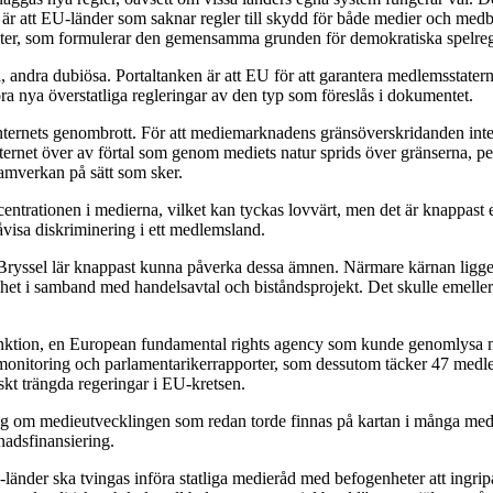
 är att EU-länder som saknar regler till skydd för både medier och medbo
er, som formulerar den gemensamma grunden för demokratiska spelregle
andra dubiösa. Portaltanken är att EU för att garantera medlemsstatern
föra nya överstatliga regleringar av den typ som föreslås i dokumentet.
Internets genombrott. För att mediemarknadens gränsöverskridanden inte
ternet över av förtal som genom mediets natur sprids över gränserna, p
amverkan på sätt som sker.
ntrationen i medierna, vilket kan tyckas lovvärt, men det är knappast 
åvisa diskriminering i ett medlemsland.
Bryssel lär knappast kunna påverka dessa ämnen. Närmare kärnan ligger 
ihet i samband med handelsavtal och biståndsprojekt. Det skulle emeller
rfunktion, en European fundamental rights agency som kunde genomlysa 
s monitoring och parlamentarikerrapporter, som dessutom täcker 47 med
skt trängda regeringar i EU-kretsen.
 om medieutvecklingen som redan torde finnas på kartan i många medlem
knadsfinansiering.
länder ska tvingas införa statliga medieråd med befogenheter att ingrip