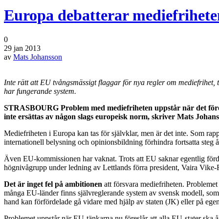
Europa debatterar mediefrihete
0
29 jan 2013
av
Mats Johansson
Inte rätt att EU tvångsmässigt flaggar för nya regler om mediefrihet, t
har fungerande system.
STRASBOURG Problem med mediefriheten uppstår när det föreslås 
inte ersättas av någon slags europeisk norm, skriver Mats Johans
Mediefriheten i Europa kan tas för självklar, men är det inte. Som rapp
internationell belysning och opinionsbildning förhindra fortsatta steg å
Även EU-kommissionen har vaknat. Trots att EU saknar egentlig fördra
högnivågrupp under ledning av Lettlands förra president, Vaira Vike-
Det är inget fel på ambitionen
att försvara mediefriheten. Problemet 
många EU-länder finns självreglerande system av svensk modell, som utg
hand kan förfördelade gå vidare med hjälp av staten (JK) eller på egen 
Problemet uppstår när EU-tänkarna nu föreslår att alla EU-stater ska ål