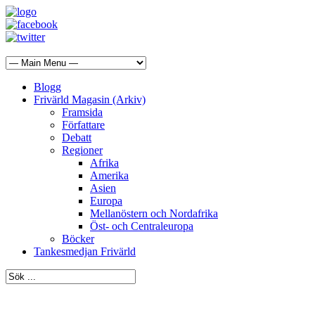
Blogg
Frivärld Magasin (Arkiv)
Framsida
Författare
Debatt
Regioner
Afrika
Amerika
Asien
Europa
Mellanöstern och Nordafrika
Öst- och Centraleuropa
Böcker
Tankesmedjan Frivärld