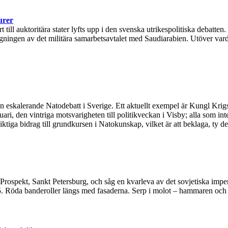
urer
ll auktoritära stater lyfts upp i den svenska utrikespolitiska debatten.
ingen av det militära samarbetsavtalet med Saudiarabien. Utöver varda
 en eskalerande Natodebatt i Sverige. Ett aktuellt exempel är Kungl Kr
ari, den vintriga motsvarigheten till politikveckan i Visby; alla som in
iga bidrag till grundkursen i Natokunskap, vilket är att beklaga, ty den 
Prospekt, Sankt Petersburg, och såg en kvarleva av det sovjetiska imperi
45. Röda banderoller längs med fasaderna. Serp i molot – hammaren och 