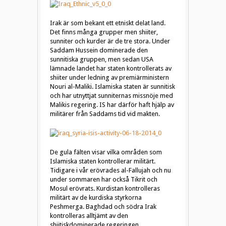
Irak är som bekant ett etniskt delat land.
Det finns många grupper men shiiter,
sunniter och kurder är de tre stora. Under
Saddam Hussein dominerade den
sunnitiska gruppen, men sedan USA
lämnade landet har staten kontrollerats av
shiiter under ledning av premiärministern
Nouri al-Maliki. Islamiska staten är sunnitisk
och har utnyttjat sunniternas missnöje med
Malikis regering. IS har därför haft hjälp av
militärer från Saddams tid vid makten.
De gula fälten visar vilka områden som
Islamiska staten kontrollerar militärt.
Tidigare i vår erövrades al-Fallujah och nu
under sommaren har också Tikrit och
Mosul erövrats. Kurdistan kontrolleras
militärt av de kurdiska styrkorna
Peshmerga. Baghdad och södra Irak
kontrolleras alltjämt av den
shiitiskdominerade regeringen.