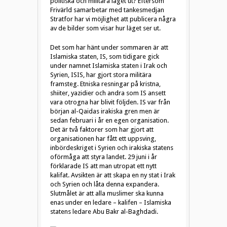
politiska och militära läget ut? Eftersom
Frivärld samarbetar med tankesmedjan
Stratfor har vi möjlighet att publicera några
av de bilder som visar hur läget ser ut.
Det som har hänt under sommaren är att
Islamiska staten, IS, som tidigare gick
under namnet Islamiska staten i Irak och
Syrien, ISIS, har gjort stora militära
framsteg. Etniska resningar på kristna,
shiiter, yazidier och andra som IS ansett
vara otrogna har blivit följden. IS var från
början al-Qaidas irakiska gren men är
sedan februari i år en egen organisation.
Det är två faktorer som har gjort att
organisationen har fått ett uppsving,
inbördeskriget i Syrien och irakiska statens
oförmåga att styra landet. 29 juni i år
förklarade IS att man utropat ett nytt
kalifat. Avsikten är att skapa en ny stat i Irak
och Syrien och låta denna expandera.
Slutmålet är att alla muslimer ska kunna
enas under en ledare – kalifen – Islamiska
statens ledare Abu Bakr al-Baghdadi.