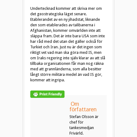
Undertecknad kommer att skriva mer om
det geostrategiska läget senare.
Etablerandet av en ny jihadstat, liknande
den som etablerades av talibanerna i
Afghanistan, kommer omvärlden inte att
släppa fram. Det är inte bara USA som inte
har råd med det utan det gäller också för
Turkiet och Iran. Just nu är det ingen som
riktigt vet vad man ska göra med IS, men
om Iraks regering inte själv klarar av att slå
tillbaka organisationen får man nog räkna
med att grannländerna, som alla besitter
långt större militära medel än vad IS gör,
kommer att ingripa.
Om
författaren
Stefan Olsson är
chef för
tankesmedjan
Frivärld.