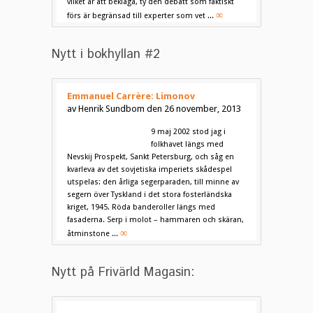
vilket är att beklaga, ty den debatt som faktiskt
∞
förs är begränsad till experter som vet ...
Nytt i bokhyllan #2
Emmanuel Carrère: Limonov
av Henrik Sundbom den 26 november, 2013
9 maj 2002 stod jag i
folkhavet längs med
Nevskij Prospekt, Sankt Petersburg, och såg en
kvarleva av det sovjetiska imperiets skådespel
utspelas: den årliga segerparaden, till minne av
segern över Tyskland i det stora fosterländska
kriget, 1945. Röda banderoller längs med
fasaderna. Serp i molot – hammaren och skäran,
∞
åtminstone ...
Nytt på Frivärld Magasin: