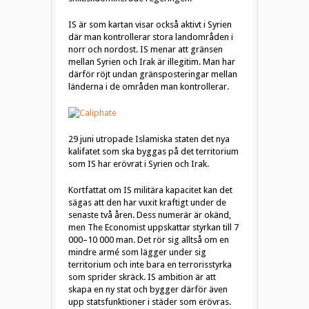
IS är som kartan visar också aktivt i Syrien
där man kontrollerar stora landområden i
norr och nordost. IS menar att gränsen
mellan Syrien och Irak är illegitim. Man har
därför röjt undan gränsposteringar mellan
länderna i de områden man kontrollerar.
29 juni utropade Islamiska staten det nya
kalifatet som ska byggas på det territorium
som IS har erövrat i Syrien och Irak.
Kortfattat om IS militära kapacitet kan det
sägas att den har vuxit kraftigt under de
senaste två åren. Dess numerär är okänd,
men The Economist uppskattar styrkan till 7
000–10 000 man. Det rör sig alltså om en
mindre armé som lägger under sig
territorium och inte bara en terrorisstyrka
som sprider skräck. IS ambition är att
skapa en ny stat och bygger därför även
upp statsfunktioner i städer som erövras.