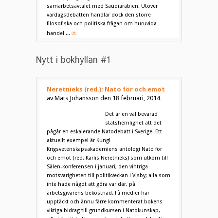
samarbetsavtalet med Saudiarabien. Utöver
vardagsdebatten handlar dock den större
filosofiska och politiska frågan om huruvida
∞
handel ...
Nytt i bokhyllan #1
Neretnieks (red.): Nato för och emot
av Mats Johansson den 18 februari, 2014
Det är en väl bevarad
statshemlighet att det
pågår en eskalerande Natodebatt i Sverige. Ett
aktuellt exempel är Kungl
Krigsvetenskapsakademiens antologi Nato för
och emot (red: Karlis Neretnieks) som utkom till
Sälen-konferensen i januari, den vintriga
motsvarigheten till politikveckan i Visby; alla som
inte hade något att göra var där, på
arbetsgivarens bekostnad. Få medier har
upptäckt och ännu färre kommenterat bokens
viktiga bidrag till grundkursen i Natokunskap,