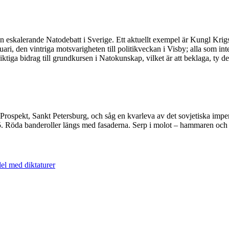
 en eskalerande Natodebatt i Sverige. Ett aktuellt exempel är Kungl Kr
ari, den vintriga motsvarigheten till politikveckan i Visby; alla som in
iga bidrag till grundkursen i Natokunskap, vilket är att beklaga, ty den 
Prospekt, Sankt Petersburg, och såg en kvarleva av det sovjetiska imperi
45. Röda banderoller längs med fasaderna. Serp i molot – hammaren och 
el med diktaturer