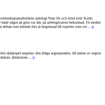
igsvetenskapsakademiens antologi Nato för och emot (red: Karlis
te hade något att göra var där, på arbetsgivarens bekostnad. Få medier
debatt som faktiskt förs är begränsad till experter som vet ...
∞
ets skådespel utspelas: den årliga segerparaden, till minne av segern
skäran, åtminstone ...
∞