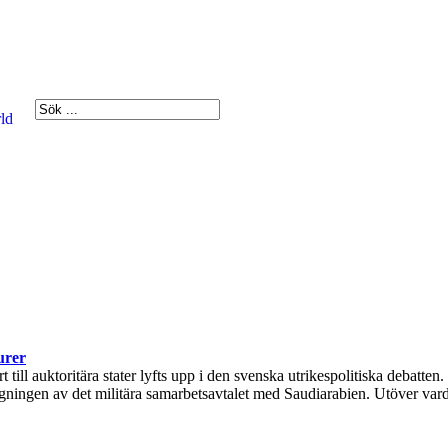
ld
urer
ll auktoritära stater lyfts upp i den svenska utrikespolitiska debatten.
ingen av det militära samarbetsavtalet med Saudiarabien. Utöver varda