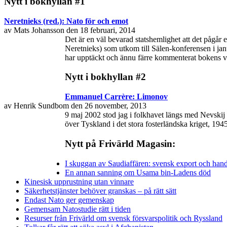
Nytt i bokhyllan #1
Neretnieks (red.): Nato för och emot
av Mats Johansson den 18 februari, 2014
Det är en väl bevarad statshemlighet att det pågår
Neretnieks) som utkom till Sälen-konferensen i janu
har upptäckt och ännu färre kommenterat bokens vikt
Nytt i bokhyllan #2
Emmanuel Carrère: Limonov
av Henrik Sundbom den 26 november, 2013
9 maj 2002 stod jag i folkhavet längs med Nevskij 
över Tyskland i det stora fosterländska kriget, 19
Nytt på Frivärld Magasin:
I skuggan av Saudiaffären: svensk export och hand
En annan sanning om Usama bin-Ladens död
Kinesisk upprustning utan vinnare
Säkerhetstjänster behöver granskas – på rätt sätt
Endast Nato ger gemenskap
Gemensam Natostudie rätt i tiden
Resurser från Frivärld om svensk försvarspolitik och Ryssland