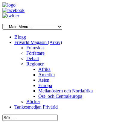
Blogg
Frivärld Magasin (Arkiv)
Framsida
Författare
Debatt
Regioner
Afrika
Amerika
Asien
Europa
Mellanöstern och Nordafrika
Öst- och Centraleuropa
Böcker
Tankesmedjan Frivärld