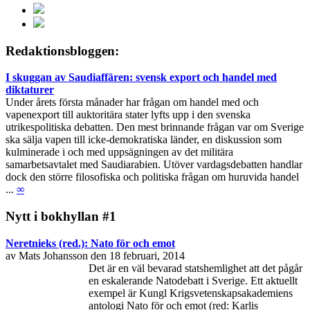
Redaktionsbloggen:
I skuggan av Saudiaffären: svensk export och handel med
diktaturer
Under årets första månader har frågan om handel med och
vapenexport till auktoritära stater lyfts upp i den svenska
utrikespolitiska debatten. Den mest brinnande frågan var om Sverige
ska sälja vapen till icke-demokratiska länder, en diskussion som
kulminerade i och med uppsägningen av det militära
samarbetsavtalet med Saudiarabien. Utöver vardagsdebatten handlar
dock den större filosofiska och politiska frågan om huruvida handel
...
∞
Nytt i bokhyllan #1
Neretnieks (red.): Nato för och emot
av Mats Johansson den 18 februari, 2014
Det är en väl bevarad statshemlighet att det pågår
en eskalerande Natodebatt i Sverige. Ett aktuellt
exempel är Kungl Krigsvetenskapsakademiens
antologi Nato för och emot (red: Karlis