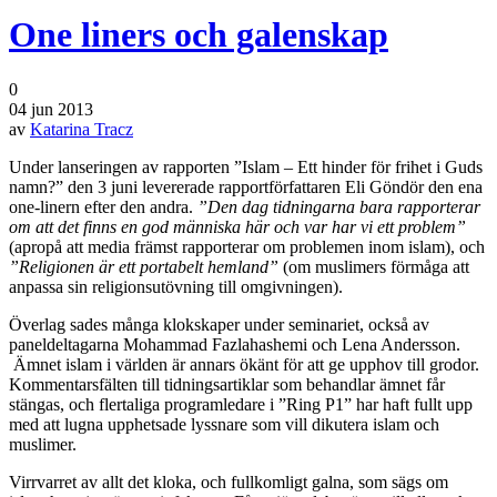
One liners och galenskap
0
04 jun 2013
av
Katarina Tracz
Under lanseringen av rapporten ”Islam – Ett hinder för frihet i Guds
namn?” den 3 juni levererade rapportförfattaren Eli Göndör den ena
one-linern efter den andra.
”Den dag tidningarna bara rapporterar
om att det finns en god människa här och var har vi ett problem”
(apropå att media främst rapporterar om problemen inom islam), och
”Religionen är ett portabelt hemland”
(om muslimers förmåga att
anpassa sin religionsutövning till omgivningen).
Överlag sades många klokskaper under seminariet, också av
paneldeltagarna Mohammad Fazlahashemi och Lena Andersson.
Ämnet islam i världen är annars ökänt för att ge upphov till grodor.
Kommentarsfälten till tidningsartiklar som behandlar ämnet får
stängas, och flertaliga programledare i ”Ring P1” har haft fullt upp
med att lugna upphetsade lyssnare som vill dikutera islam och
muslimer.
Virrvarret av allt det kloka, och fullkomligt galna, som sägs om