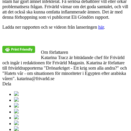
islam har gjort ämnet infekterat. Få seriösa debattörer vill eller orkar
problematisera frågan. Frivärld värnar om det goda samtalet, och vill
att det också ska kunna omfatta inflammerade ämnen. Det är med
denna förhoppning som vi publicerat Eli Göndörs rapport.
Ladda ner rapporten och se videon från lanseringen
här
.
Om författaren
Katarina Tracz är biträdande chef för Frivärld
och ingår i redaktionen för Frivärld Magasin. Katarina är författare
till frivärldrapporterna "Drönarkriget - Ett krig som alla andra?" och
"Hatets vår - om situationen för minoriteter i Egypten efter arabiska
våren". katarina@frivarld.se
Dela