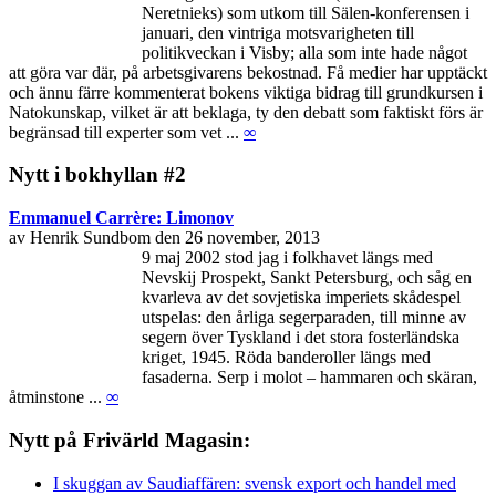
Neretnieks) som utkom till Sälen-konferensen i
januari, den vintriga motsvarigheten till
politikveckan i Visby; alla som inte hade något
att göra var där, på arbetsgivarens bekostnad. Få medier har upptäckt
och ännu färre kommenterat bokens viktiga bidrag till grundkursen i
Natokunskap, vilket är att beklaga, ty den debatt som faktiskt förs är
begränsad till experter som vet ...
∞
Nytt i bokhyllan #2
Emmanuel Carrère: Limonov
av Henrik Sundbom den 26 november, 2013
9 maj 2002 stod jag i folkhavet längs med
Nevskij Prospekt, Sankt Petersburg, och såg en
kvarleva av det sovjetiska imperiets skådespel
utspelas: den årliga segerparaden, till minne av
segern över Tyskland i det stora fosterländska
kriget, 1945. Röda banderoller längs med
fasaderna. Serp i molot – hammaren och skäran,
åtminstone ...
∞
Nytt på Frivärld Magasin:
I skuggan av Saudiaffären: svensk export och handel med