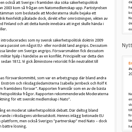
t men också att Sverige i framtiden ska söka säkerhetspolitisk
dä
n 2003 kom så frågan om Natomedlemskap upp. Partistyrelsen
ha
stämman som beslutade att Moderaterna skulle bejaka ett
bo
ik Reinfeldt påtalade dock, direkt efter omröstningen, vikten av
Na
 Finland och att detta kunde innebära att inget skulle hända i
de
ller.
ex
n introducerades som ny svensk säkerhetspolitisk doktrin 2009
Nytt
vara passivt om något EU- eller nordiskt land angrips. Dessutom
dessa länder om Sverige angrips. Försvarsmakten fick dessutom
litär hjälp i händelse av en konflikt. Principiellt var detta den
edan 1812. Vi gick åtminstone retoriskt från neutralitet till
E
a
2
s försvarskommitté, som var en arbetsgrupp där bland andra
 Enström och riksdagsledamöterna Isabella Jernbeck och Rolf K
 om framtidens försvar”. Rapporten framstår som en av de bästa
äkerhetspolitiska frågor. Rapporten rekommenderade Moderaterna
Ne
riktning för ett svenskt medlemskap i Nato”.
en
sk
gång en moderat säkerhetspolitisk debatt. Där deltog bland
ti
rande i riksdagens utrikesutskott. Hennes inlägg betonade EU
fo
ska plattform, men också Sveriges ”partnerskap” med Nato – dock
lä
 bättre lösning.
ha