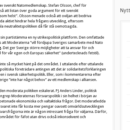
av svenskt Natomedlemskap. Stefan Olsson, chef för
Nytt
å att listan över goda argument för ett svenskt
m helst”. Olsson menade också att oviljan att bedriva
a aktivt hindrar hela frågans utveckling, eftersom
 neutralitetspolitiken då får stå oemotsagda.
in partistämma en ny utrikespolitisk plattform. Den omfattade
des att Moderaterna ”vill fördjupa Sveriges samarbete med Nato
g
. Det ger Sverige större möjligheter att ta ansvar för och
 för vår egen och Europas säkerhet” (undertecknads fetstil).
inte så mycket hänt på det området. I uttalande efter uttalande
olitiska företrädare antingen att det är solidaritetsförklaringen
n i svensk säkerhetspolitik. Eller, som i kommentarerna efter
rige ”inte har något behov” av ett medlemskap i alliansen.
den moderata politiken eskalerat. PJ Anders Linder, politisk
grep Moderaternas försvarspolitik i sin helhet i början av
 betonade ekonomiska och valtaktiska frågor. Det moderatledda
rsvaret inte får kosta mer pengar oavsett omvärldsutvecklingen
varsfrågorna inte är någon intressant fråga för väljarna. Därför,
kområdet för fäfot utan drivs också inkonsekvent och