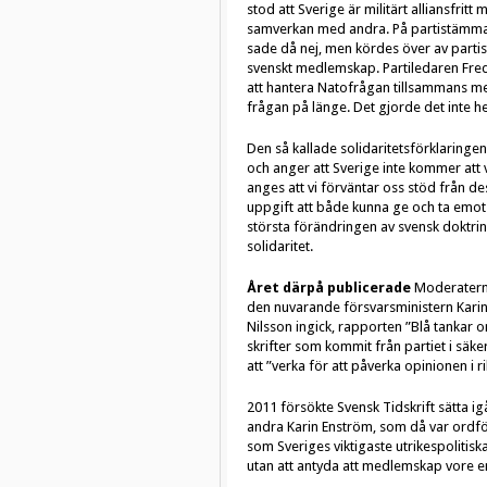
stod att Sverige är militärt alliansfrit
samverkan med andra. På partistämma
sade då nej, men kördes över av parti
svenskt medlemskap. Partiledaren Fredr
att hantera Natofrågan tillsammans med
frågan på länge. Det gjorde det inte he
Den så kallade solidaritetsförklaringe
och anger att Sverige inte kommer att 
anges att vi förväntar oss stöd från 
uppgift att både kunna ge och ta emot mi
största förändringen av svensk doktrin s
solidaritet.
Året därpå publicerade
Moderaterna
den nuvarande försvarsministern Karin
Nilsson ingick, rapporten ”Blå tankar
skrifter som kommit från partiet i s
att ”verka för att påverka opinionen i 
2011 försökte Svensk Tidskrift sätta i
andra Karin Enström, som då var ordfö
som Sveriges viktigaste utrikespoliti
utan att antyda att medlemskap vore en