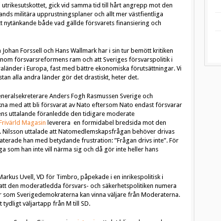
utrikesutskottet, gick vid samma tid till hårt angrepp mot den
lands militära upprustningsplaner och allt mer västfientliga
tt nytänkande både vad gällde försvarets finansiering och
Johan Forssell och Hans Wallmark har i sin tur bemött kritiken
inom försvarsreformens ram och att Sveriges försvarspolitik i
ndraländer i Europa, fast med bättre ekonomiska förutsättningar. Vi
an alla andra länder gör det drastiskt, heter det.
eneralsekreterare Anders Fogh Rasmussen Sverige och
kna med att bli försvarat av Nato eftersom Nato endast försvarar
s uttalande föranledde den tidigare moderate
Frivärld Magasin
leverera en formidabel bredsida mot den
et. Nilsson uttalade att Natomedlemskapsfrågan behöver drivas
aterade han med betydande frustration: ”Frågan drivs inte”. För
åga som han inte vill närma sig och då gör inte heller hans
Markus Uvell, VD för Timbro, påpekade i en inrikespolitisk i
av att den moderatledda försvars- och säkerhetspolitiken numera
ier som Sverigedemokraterna kan vinna väljare från Moderaterna.
ydligt väljartapp från M till SD.