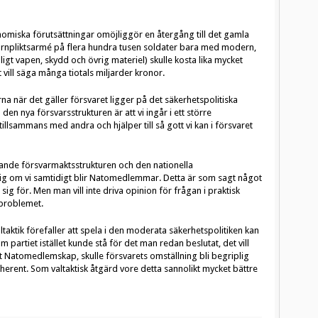
nomiska förutsättningar omöjliggör en återgång till det gamla
 värnpliktsarmé på flera hundra tusen soldater bara med modern,
igt vapen, skydd och övrig materiel) skulle kosta lika mycket
vill säga många tiotals miljarder kronor.
a när det gäller försvaret ligger på det säkerhetspolitiska
en nya försvarsstrukturen är att vi ingår i ett större
llsammans med andra och hjälper till så gott vi kan i försvaret
rande försvarmaktsstrukturen och den nationella
rdig om vi samtidigt blir Natomedlemmar. Detta är som sagt något
g för. Men man vill inte driva opinion för frågan i praktisk
sproblemet.
taktik förefaller att spela i den moderata säkerhetspolitiken kan
 Om partiet istället kunde stå för det man redan beslutat, det vill
kt Natomedlemskap, skulle försvarets omställning bli begriplig
erent. Som valtaktisk åtgärd vore detta sannolikt mycket bättre