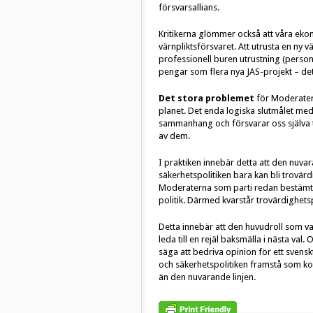
försvarsallians.
Kritikerna glömmer också att våra eko
värnpliktsförsvaret. Att utrusta en ny
professionell buren utrustning (personl
pengar som flera nya JAS-projekt – det 
Det stora problemet
för Moderatern
planet. Det enda logiska slutmålet med d
sammanhang och försvarar oss själva ti
av dem.
I praktiken innebär detta att den nuva
säkerhetspolitiken bara kan bli trovä
Moderaterna som parti redan bestämt si
politik. Därmed kvarstår trovärdighet
Detta innebär att den huvudroll som val
leda till en rejäl baksmälla i nästa val.
säga att bedriva opinion för ett svens
och säkerhetspolitiken framstå som koh
än den nuvarande linjen.