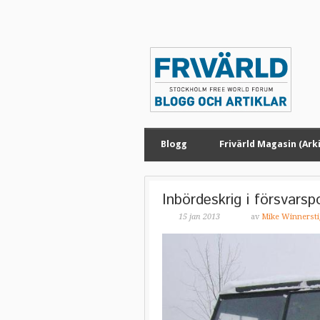
Blogg
Frivärld Magasin (Arki
Inbördeskrig i försvarspo
15 jan 2013
av
Mike Winnersti