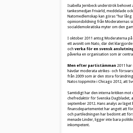
Isabella Jernbeck underströk behovet 
tankesmedjan Frivärld, meddelade ocks
Natomedlemskap kan göras ”hur lång so
opinionsbildning från Moderaternas sid
socialdemokratiska myter om den gamla
I oktober 2011 antog Moderaterna på s
ett avsnitt om Nato, där det klargjor
och
verka för en svensk anslutnin
påverka en organisation som är central
Men efter partistämman
2011 har 
hävdar moderata utrikes- och försvarsp
från 2009 som är den stora förändringe
Natos toppmöte i Chicago 2012, att Sve
Samtidigt har den interna kritiken mot 
chefredaktör för Svenska Dagbladet, an
september 2012. Hans analys av läget
finansdepartementet har angett att fö
och partiledningen har bedömt att förs
menade Linder, ligger inte bara politi
inkompetent.