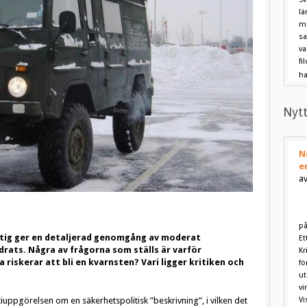
lä
me
sa
va
fi
ha
Nytt
N
e
av
på
stig ger en detaljerad genomgång av moderat
Et
drats. Några av frågorna som ställs är varför
Kr
riskerar att bli en kvarnsten? Vari ligger kritiken och
fö
ut
vi
ppgörelsen om en säkerhetspolitisk ”beskrivning”, i vilken det
Vi