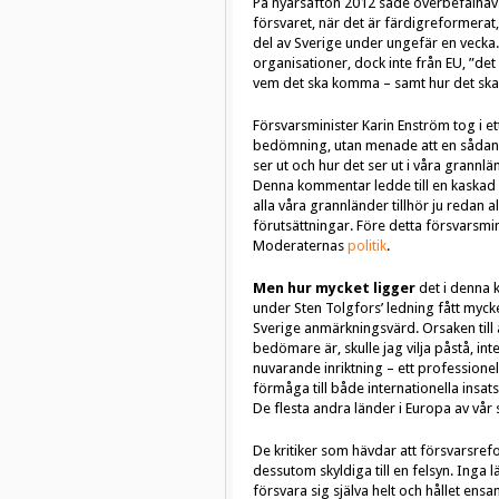
På nyårsafton 2012 sade överbefälhav
försvaret, när det är färdigreformera
del av Sverige under ungefär en vecka.
organisationer, dock inte från EU, ”det
vem det ska komma – samt hur det ska 
Försvarsminister Karin Enström tog i e
bedömning, utan menade att en sådan
ser ut och hur det ser ut i våra grann
Denna kommentar ledde till en kaskad 
alla våra grannländer tillhör ju redan a
förutsättningar. Före detta försvarsmi
Moderaternas
politik
.
Men hur mycket ligger
det i denna 
under Sten Tolgfors’ ledning fått myck
Sverige anmärkningsvärd. Orsaken till 
bedömare är, skulle jag vilja påstå, int
nuvarande inriktning – ett professionel
förmåga till både internationella insatse
De flesta andra länder i Europa av vår
De kritiker som hävdar att försvarsrefor
dessutom skyldiga till en felsyn. Inga
försvara sig själva helt och hållet ens