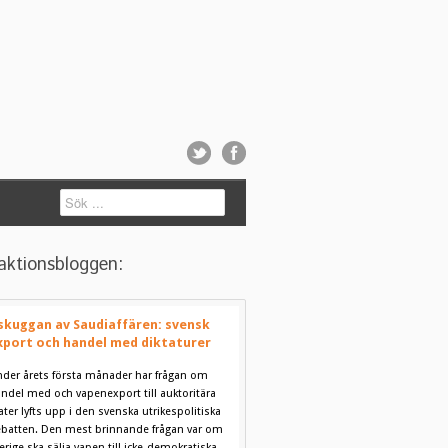
aktionsbloggen:
 skuggan av Saudiaffären: svensk
xport och handel med diktaturer
der årets första månader har frågan om
ndel med och vapenexport till auktoritära
ater lyfts upp i den svenska utrikespolitiska
batten. Den mest brinnande frågan var om
erige ska sälja vapen till icke-demokratiska