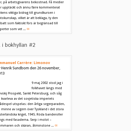
r, på arbetsgivarens bekostnad. Få medier
r upptäckt och ännu färre kommenterat
kens viktiga bidrag till grundkursen i
tokunskap, vilket är att beklaga, ty den
batt som faktiskt förs är begränsad till
∞
perter som vet ...
 i bokhyllan #2
mmanuel Carrère: Limonov
v Henrik Sundbom den 26 november,
013
9 maj 2002 stod jag i
folkhavet längs med
vskij Prospekt, Sankt Petersburg, och såg
 kvarleva av det sovjetiska imperiets
ådespel utspelas: den årliga segerparaden,
ll minne av segern över Tyskland i det stora
sterländska kriget, 1945. Röda banderoller
ngs med fasaderna. Serp i molot –
∞
mmaren och skäran, åtminstone ...