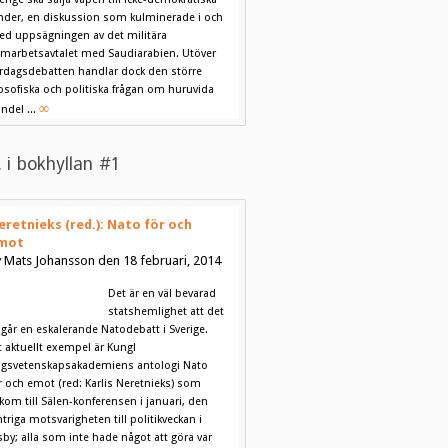
nder, en diskussion som kulminerade i och
d uppsägningen av det militära
marbetsavtalet med Saudiarabien. Utöver
rdagsdebatten handlar dock den större
losofiska och politiska frågan om huruvida
∞
ndel ...
 i bokhyllan #1
eretnieks (red.): Nato för och
mot
 Mats Johansson den 18 februari, 2014
Det är en väl bevarad
statshemlighet att det
går en eskalerande Natodebatt i Sverige.
t aktuellt exempel är Kungl
igsvetenskapsakademiens antologi Nato
r och emot (red: Karlis Neretnieks) som
kom till Sälen-konferensen i januari, den
ntriga motsvarigheten till politikveckan i
sby; alla som inte hade något att göra var