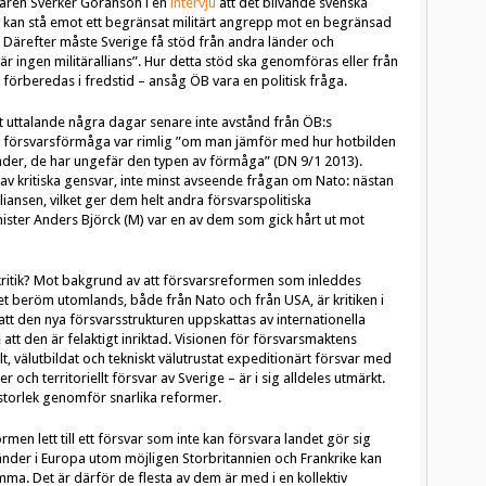
aren Sverker Göranson i en
intervju
att det blivande svenska
t, kan stå emot ett begränsat militärt angrepp mot en begränsad
 Därefter måste Sverige få stöd från andra länder och
 är ingen militärallians”. Hur detta stöd ska genomföras eller från
förberedas i fredstid – ansåg ÖB vara en politisk fråga.
tt uttalande några dagar senare inte avstånd från ÖB:s
 försvarsförmåga var rimlig ”om man jämför med hur hotbilden
länder, de har ungefär den typen av förmåga” (DN 9/1 2013).
av kritiska gensvar, inte minst avseende frågan om Nato: nästan
lliansen, vilket ger dem helt andra försvarspolitiska
nister Anders Björck (M) var en av dem som gick hårt ut mot
kritik? Mot bakgrund av att försvarsreformen som inleddes
et beröm utomlands, både från Nato och från USA, är kritiken i
att den nya försvarsstrukturen uppskattas av internationella
e att den är felaktigt inriktad. Visionen för försvarsmaktens
lt, välutbildat och tekniskt välutrustat expeditionärt försvar med
r och territoriellt försvar av Sverige – är i sig alldeles utmärkt.
 storlek genomför snarlika reformer.
men lett till ett försvar som inte kan försvara landet gör sig
 länder i Europa utom möjligen Storbritannien och Frankrike kan
amma. Det är därför de flesta av dem är med i en kollektiv