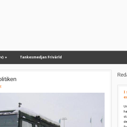
v)
»
Tankesmedjan Frivärld
Red
litiken
g
I
e
Un
ha
st
de
Sv