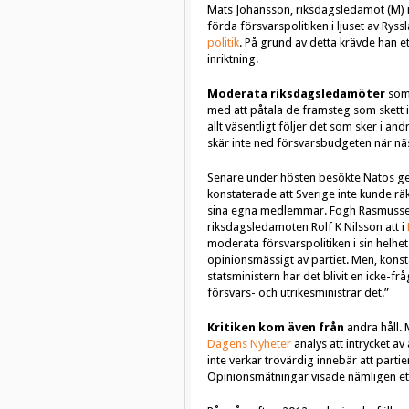
Mats Johansson, riksdagsledamot (M) i 
förda försvarspolitiken i ljuset av Ryss
politik
. På grund av detta krävde han e
inriktning.
Moderata riksdagsledamöter
som 
med att påtala de framsteg som skett 
allt väsentligt följer det som sker i a
skär inte ned försvarsbudgeten när näst
Senare under hösten besökte Natos g
konstaterade att Sverige inte kunde rä
sina egna medlemmar. Fogh Rasmussen
riksdagsledamoten Rolf K Nilsson att i
moderata försvarspolitiken i sin helh
opinionsmässigt av partiet. Men, konst
statsministern har det blivit en icke-fr
försvars- och utrikesministrar det.”
Kritiken kom även från
andra håll. 
Dagens Nyheter
analys att intrycket 
inte verkar trovärdig innebär att part
Opinionsmätningar visade nämligen ett t