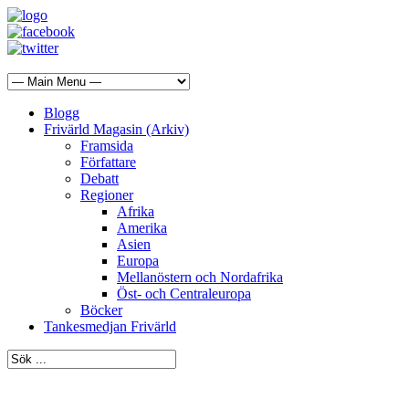
Blogg
Frivärld Magasin (Arkiv)
Framsida
Författare
Debatt
Regioner
Afrika
Amerika
Asien
Europa
Mellanöstern och Nordafrika
Öst- och Centraleuropa
Böcker
Tankesmedjan Frivärld