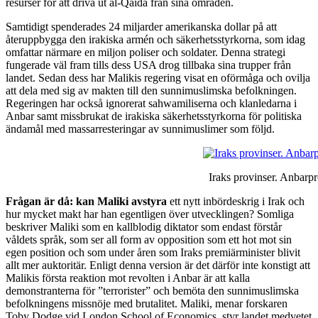
resurser för att driva ut al-Qaida från sina områden.
Samtidigt spenderades 24 miljarder amerikanska dollar på att
återuppbygga den irakiska armén och säkerhetsstyrkorna, som idag
omfattar närmare en miljon poliser och soldater. Denna strategi
fungerade väl fram tills dess USA drog tillbaka sina trupper från
landet. Sedan dess har Malikis regering visat en oförmåga och ovilja
att dela med sig av makten till den sunnimuslimska befolkningen.
Regeringen har också ignorerat sahwamiliserna och klanledarna i
Anbar samt missbrukat de irakiska säkerhetsstyrkorna för politiska
ändamål med massarresteringar av sunnimuslimer som följd.
Iraks provinser. Anbarpro
Frågan är då: kan Maliki avstyra
ett nytt inbördeskrig i Irak och
hur mycket makt har han egentligen över utvecklingen? Somliga
beskriver Maliki som en kallblodig diktator som endast förstår
våldets språk, som ser all form av opposition som ett hot mot sin
egen position och som under åren som Iraks premiärminister blivit
allt mer auktoritär. Enligt denna version är det därför inte konstigt att
Malikis första reaktion mot revolten i Anbar är att kalla
demonstranterna för ”terrorister” och bemöta den sunnimuslimska
befolkningens missnöje med brutalitet. Maliki, menar forskaren
Toby Dodge vid London School of Economics, styr landet medvetet