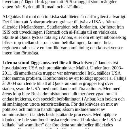
inverkan på läget i Irak genom att ISIS smugglat stora mängder
vapen från Syrien till Ramadi och al-Falluja.
Al-Qaidas hot mot den irakiska stabiliteten är därför ytterst allvarligt.
Det faktum att Anbarprovinsen gränsar till två av USA:s främsta
allierade i Mellanöstern, Saudiarabien och Jordanien, gör hotet från
ISIS och utvecklingen i Ramadi och al-Falluja till en världskris.
Skulle al-Qaida lyckas rota sig i Anbar, eller om ett nytt inbördeskrig
blåser upp mellan shia-och sunnibefolkningen, kommer hela
regionen drabbas av en konflikt vars omfattning och konsekvenser
ingen kan förutsäga.
I denna stund läggs ansvaret för att lösa
krisen på landets två
huvudaktörer, USA och premiärminister Maliki. Under åren 2003–
2011, då amerikanska trupper var närvarande i Irak, ställdes USA
inför samma problem. Konfronterad av ett folkligt uppror i al-Falluja
år 2004 som ledde till att al-Qaida-anknutna grupper tog över
staden, svarade USA med omfattande militära aktioner. Men med
årens lopp blev Bushadministrationen allt mer övertygad om att
endast irakierna, och speciellt befolkningen i Anbar, kan isolera och
så småningom utrota terroristcellerna. För det krävdes en mix av
politiska och militära handlingar, såsom inkluderandet av
sunnimuslimer i landets beslutsfattande processer. Med hjälp av
klanledare i de sunnimuslimska regionerna i Irak skapade USA så
kallade ”sahwamiliser” där före detta sunnirebeller tilldelades