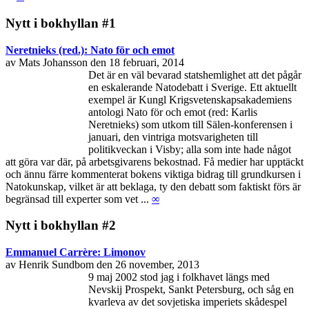
Nytt i bokhyllan #1
Neretnieks (red.): Nato för och emot
av Mats Johansson den 18 februari, 2014
Det är en väl bevarad statshemlighet att det pågår
en eskalerande Natodebatt i Sverige. Ett aktuellt
exempel är Kungl Krigsvetenskapsakademiens
antologi Nato för och emot (red: Karlis
Neretnieks) som utkom till Sälen-konferensen i
januari, den vintriga motsvarigheten till
politikveckan i Visby; alla som inte hade något
att göra var där, på arbetsgivarens bekostnad. Få medier har upptäckt
och ännu färre kommenterat bokens viktiga bidrag till grundkursen i
Natokunskap, vilket är att beklaga, ty den debatt som faktiskt förs är
begränsad till experter som vet ...
∞
Nytt i bokhyllan #2
Emmanuel Carrère: Limonov
av Henrik Sundbom den 26 november, 2013
9 maj 2002 stod jag i folkhavet längs med
Nevskij Prospekt, Sankt Petersburg, och såg en
kvarleva av det sovjetiska imperiets skådespel