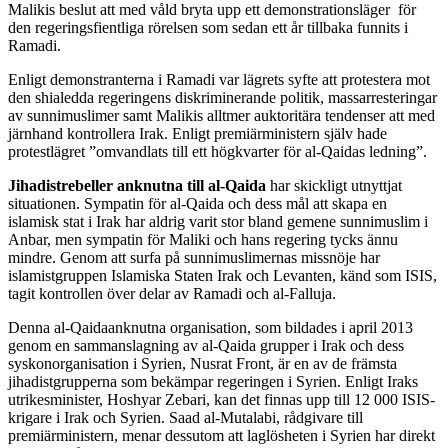
Malikis beslut att med våld bryta upp ett demonstrationsläger för
den regeringsfientliga rörelsen som sedan ett år tillbaka funnits i
Ramadi.
Enligt demonstranterna i Ramadi var lägrets syfte att protestera mot
den shialedda regeringens diskriminerande politik, massarresteringar
av sunnimuslimer samt Malikis alltmer auktoritära tendenser att med
järnhand kontrollera Irak. Enligt premiärministern själv hade
protestlägret ”omvandlats till ett högkvarter för al-Qaidas ledning”.
Jihadistrebeller anknutna till al-Qaida
har skickligt utnyttjat
situationen. Sympatin för al-Qaida och dess mål att skapa en
islamisk stat i Irak har aldrig varit stor bland gemene sunnimuslim i
Anbar, men sympatin för Maliki och hans regering tycks ännu
mindre. Genom att surfa på sunnimuslimernas missnöje har
islamistgruppen Islamiska Staten Irak och Levanten, känd som ISIS,
tagit kontrollen över delar av Ramadi och al-Falluja.
Denna al-Qaidaanknutna organisation, som bildades i april 2013
genom en sammanslagning av al-Qaida grupper i Irak och dess
syskonorganisation i Syrien, Nusrat Front, är en av de främsta
jihadistgrupperna som bekämpar regeringen i Syrien. Enligt Iraks
utrikesminister, Hoshyar Zebari, kan det finnas upp till 12 000 ISIS-
krigare i Irak och Syrien. Saad al-Mutalabi, rådgivare till
premiärministern, menar dessutom att laglösheten i Syrien har direkt