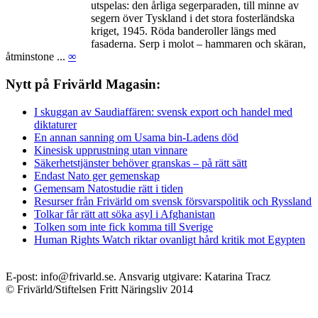
utspelas: den årliga segerparaden, till minne av
segern över Tyskland i det stora fosterländska
kriget, 1945. Röda banderoller längs med
fasaderna. Serp i molot – hammaren och skäran,
åtminstone ...
∞
Nytt på Frivärld Magasin:
I skuggan av Saudiaffären: svensk export och handel med
diktaturer
En annan sanning om Usama bin-Ladens död
Kinesisk upprustning utan vinnare
Säkerhetstjänster behöver granskas – på rätt sätt
Endast Nato ger gemenskap
Gemensam Natostudie rätt i tiden
Resurser från Frivärld om svensk försvarspolitik och Ryssland
Tolkar får rätt att söka asyl i Afghanistan
Tolken som inte fick komma till Sverige
Human Rights Watch riktar ovanligt hård kritik mot Egypten
E-post: info@frivarld.se. Ansvarig utgivare: Katarina Tracz
© Frivärld/Stiftelsen Fritt Näringsliv 2014