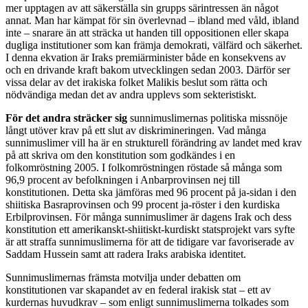
mer upptagen av att säkerställa sin grupps särintressen än något
annat. Man har kämpat för sin överlevnad – ibland med våld, ibland
inte – snarare än att sträcka ut handen till oppositionen eller skapa
dugliga institutioner som kan främja demokrati, välfärd och säkerhet.
I denna ekvation är Iraks premiärminister både en konsekvens av
och en drivande kraft bakom utvecklingen sedan 2003. Därför ser
vissa delar av det irakiska folket Malikis beslut som rätta och
nödvändiga medan det av andra upplevs som sekteristiskt.
För det andra sträcker sig
sunnimuslimernas politiska missnöje
långt utöver krav på ett slut av diskrimineringen. Vad många
sunnimuslimer vill ha är en strukturell förändring av landet med krav
på att skriva om den konstitution som godkändes i en
folkomröstning 2005. I folkomröstningen röstade så många som
96,9 procent av befolkningen i Anbarprovinsen nej till
konstitutionen. Detta ska jämföras med 96 procent på ja-sidan i den
shiitiska Basraprovinsen och 99 procent ja-röster i den kurdiska
Erbilprovinsen. För många sunnimuslimer är dagens Irak och dess
konstitution ett amerikanskt-shiitiskt-kurdiskt statsprojekt vars syfte
är att straffa sunnimuslimerna för att de tidigare var favoriserade av
Saddam Hussein samt att radera Iraks arabiska identitet.
Sunnimuslimernas främsta motvilja under debatten om
konstitutionen var skapandet av en federal irakisk stat – ett av
kurdernas huvudkrav – som enligt sunnimuslimerna tolkades som