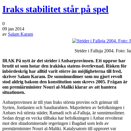
Iraks stabilitet står på spel
0
09 jan 2014
av
Salam Karam
Strider i Falluja 2004. Foto: J
IRAK På nytt är det strider i Anbarprovinsen. Ett uppror har
brutit ut som hotar den irakiska statens överlevnad. Risken för
inbördeskrig har alltid varit större än möjligheterna till fred,
skriver Salam Karam. De sunnimuslimer som nu gjort revolt
stod aldrig bakom den konstitution som skrevs 2005. Frågan är
om premiärminister Nouri al-Maliki klarar av att hantera
situationen.
Anbarprovinsen är till ytan Iraks största provins och gränsar till
Syrien, Jordanien och Saudiarabien. Majoriteten av befolkningen i
Anbars två största städer, Ramadi och al-Falluja, är sunnimuslimer.
Sedan drygt en vecka tillbaka har befolkningen i Anbar revolterat
mot den shiadominerade regeringen i Bagdad som leds av
premiärminister Nouri al-Maliki. Katalysatorn till upproret var