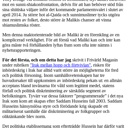
mot en sunni-shiakonfrontation, delvis för att han behöver stöd från
sina shiitiska väljare inför det kommande parlamentsvalet i slutet av
april 2014. Ju större hot al-Qaida och sunnimuslimer tycks utgöra
mot resten av folket, desto större är Malikis chanser att vinna
shiamuslimska röster.
Men denna maktorienterade bild av Maliki är en förenkling av en
komplicerad verklighet. För att förstå vad Maliki kan och inte kan
göra måste två förhållanden lyftas fram som ofta inte nämns i
nyhetsrapporteringen.
För det första, och om detta har jag
skrivit i Frivärld Magasin
under rubriken
”Irak mellan hopp och förtvivlan”
, risken för
inbördeskrig i Irak har alltid varit större än möjligheterna för fred
och politisk försoning. Inom samhällsvetenskapen har tre
huvudorsaker till uppkomsten av inbördeskrig pekats ut: en allmän
acceptans bland invånarna för våld som legitimt medel, statens
förfall och politisk diskriminering av särskilda segment av
befolkningen. Tyvärr var dessa faktorer ”programmerade” i det nya
Irak som kom att skapas efter Saddam Husseins fall 2003. Saddam
Husseins hänsynslösa styre och förödande krig skapade ett
militariserat samhälle där diskriminering av folkgrupper och
oliktänkande blev norm.
Det politiska etablissemang som efterträdde Hussein har därför varit