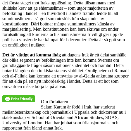
det första steget mot Iraks upplösning. Detta tillsammans med
shiitiska krav att ge shiamuslimer – som utgör majoriteten av
befolkning i landet – en huvudroll i landets framtid ledde till att
sunnimuslimerna så gott som uteslöts från skapandet av
konstitutionen. Däri bottnar många sunnimuslimers känsla av
marginalisering. Men konstitutionen kan bara skrivas om under
förutsättning att kurderna och shiamuslimerna frivilligt ger upp de
politiska vinster de har kämpat för i decennier. Detta är så gott som
en omöjlighet i nuläget.
Det är viktigt att komma ihåg
att dagens Irak är ett delat samhälle
där olika segment av befolkningen inte kan komma överens om
grundläggande frågor såsom nationens identitet och framtid. Detta
hotar i längden den irakiska statens stabilitet. Oroligheterna i Ramadi
och al-Falluja kan komma att utnyttjas av al-Qaida anknutna grupper
för att elda på ett nytt inbördeskrig i landet. Detta är ett hot som
omvärlden måste börja ta på allvar.
Om författaren
Salam Karam är född i Irak, har studerat
mellanösternkunskap och journalistik i Uppsala och doktorerar nu i
statskunskap vi School of Oriental and African Studies, SOAS,
University of London. Han har jobbat som frilansjournalist och
rapporterat från bland annat Irak.